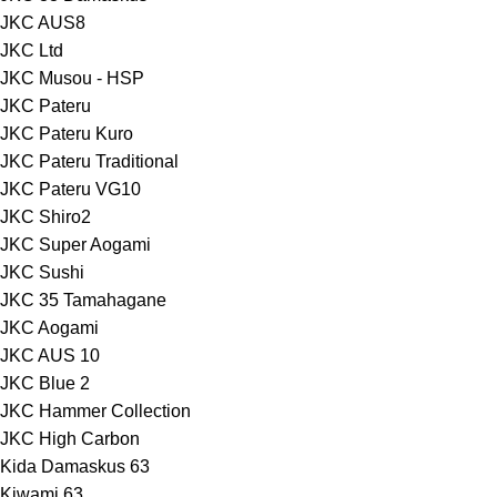
JKC AUS8
JKC Ltd
JKC Musou - HSP
JKC Pateru
JKC Pateru Kuro
JKC Pateru Traditional
JKC Pateru VG10
JKC Shiro2
JKC Super Aogami
JKC Sushi
JKC 35 Tamahagane
JKC Aogami
JKC AUS 10
JKC Blue 2
JKC Hammer Collection
JKC High Carbon
Kida Damaskus 63
Kiwami 63