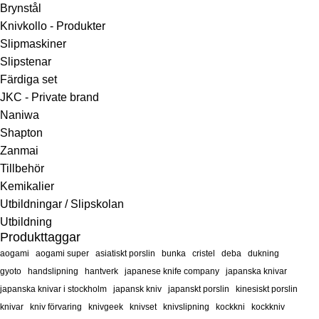
Brynstål
Knivkollo - Produkter
Slipmaskiner
Slipstenar
Färdiga set
JKC - Private brand
Naniwa
Shapton
Zanmai
Tillbehör
Kemikalier
Utbildningar / Slipskolan
Utbildning
Produkttaggar
aogami
aogami super
asiatiskt porslin
bunka
cristel
deba
dukning
gyoto
handslipning
hantverk
japanese knife company
japanska knivar
japanska knivar i stockholm
japansk kniv
japanskt porslin
kinesiskt porslin
knivar
kniv förvaring
knivgeek
knivset
knivslipning
kockkni
kockkniv