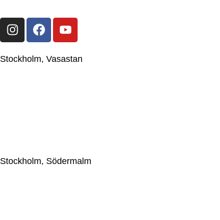
Stockholm, Vasastan
Japanese Knife Company Sweden AB
559044-2595
Upplandsgatan 57, 113 28 Stockholm, Sweden
+46(0)86633009
jkc@japaneseknifecompany.se
Stockholm, Södermalm
Japanese Knife Company Sweden AB
559044-2595
Götgatan 69, 116 46 Stockholm, Sweden
+46(0)86633009