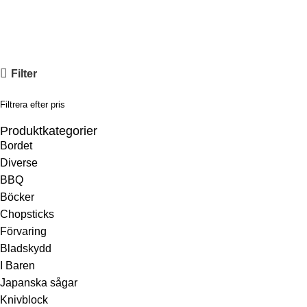
Hans knivar är kända för avancerade stålsorter, unik estetik och
en handgjord kvalitet på absolut toppnivå.
Filter
Filtrera efter pris
Produktkategorier
Bordet
Diverse
BBQ
Böcker
Chopsticks
Förvaring
Bladskydd
I Baren
Japanska sågar
Knivblock