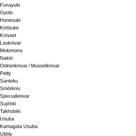
Funayuki
Gyoto
Honesuki
Kiritsuke
Knivset
Laxknivar
Mokimono
Nakiri
Ostronknivar / Musselknivar
Petty
Santoku
Smörkniv
Specialknivar
Sujihiki
Takhobiki
Usuba
Kamagata Usuba
Utility