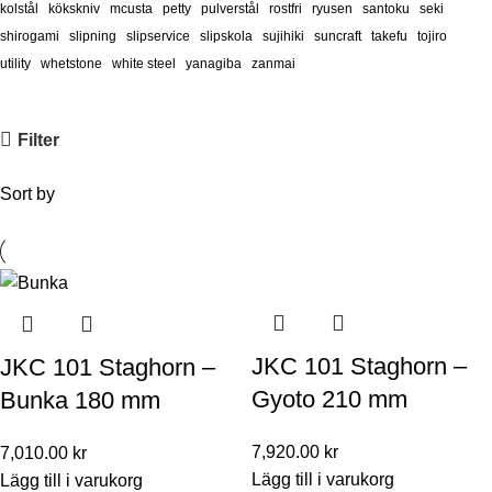
kolstål
kökskniv
mcusta
petty
pulverstål
rostfri
ryusen
santoku
seki
shirogami
slipning
slipservice
slipskola
sujihiki
suncraft
takefu
tojiro
utility
whetstone
white steel
yanagiba
zanmai
Filter
Sort by
JKC 101 Staghorn –
JKC 101 Staghorn –
Gyoto 210 mm
Bunka 180 mm
7,920.00
kr
7,010.00
kr
Lägg till i varukorg
Lägg till i varukorg