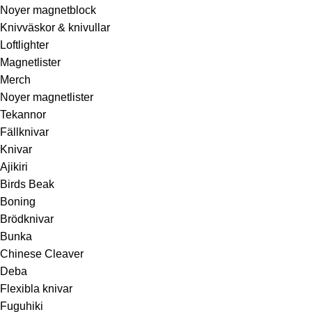
Noyer magnetblock
Knivväskor & knivullar
Loftlighter
Magnetlister
Merch
Noyer magnetlister
Tekannor
Fällknivar
Knivar
Ajikiri
Birds Beak
Boning
Brödknivar
Bunka
Chinese Cleaver
Deba
Flexibla knivar
Fuguhiki