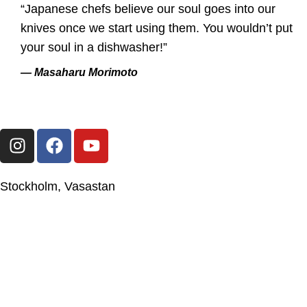
“Japanese chefs believe our soul goes into our
knives once we start using them. You wouldn’t put
your soul in a dishwasher!”
— Masaharu Morimoto
Stockholm, Vasastan
Japanese Knife Company Sweden AB
559044-2595
Upplandsgatan 57, 113 28 Stockholm, Sweden
+46(0)86633009
jkc@japaneseknifecompany.se