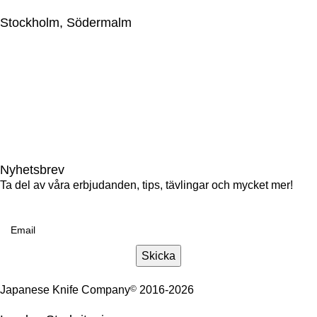
Stockholm, Södermalm
Japanese Knife Company Sweden AB
559044-2595
Götgatan 69, 116 46 Stockholm, Sweden
+46(0)86633009
gotgatan@japaneseknifecompany.se
Nyhetsbrev
Ta del av våra erbjudanden, tips, tävlingar och mycket mer!
Email
Skicka
Japanese Knife Company
©
2016-2026