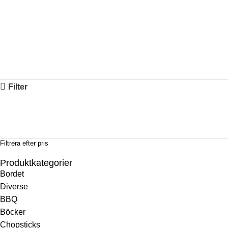
Nashiji knivar
är japanska köksknivar med en speciell bladfin
Filter
Filtrera efter pris
Produktkategorier
Bordet
Diverse
BBQ
Böcker
Chopsticks