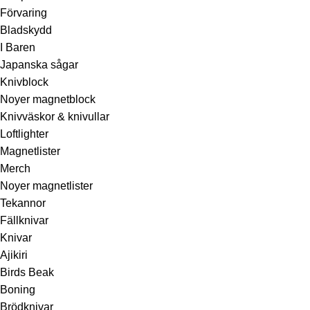
Förvaring
Bladskydd
I Baren
Japanska sågar
Knivblock
Noyer magnetblock
Knivväskor & knivullar
Loftlighter
Magnetlister
Merch
Noyer magnetlister
Tekannor
Fällknivar
Knivar
Ajikiri
Birds Beak
Boning
Brödknivar