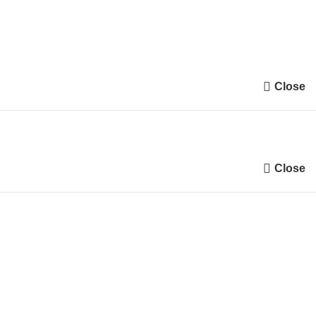
ftersom ytan på bladet ser lite grov och prickig ut – ungefär som
Close
Close