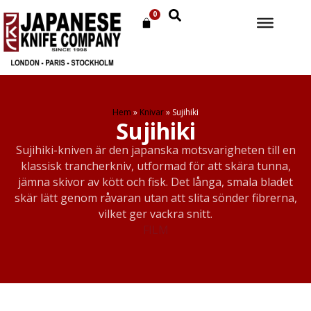
0
Hem
»
Knivar
»
Sujihiki
Sujihiki
Sujihiki-kniven är den japanska motsvarigheten till en
klassisk trancherkniv, utformad för att skära tunna,
jämna skivor av kött och fisk. Det långa, smala bladet
skär lätt genom råvaran utan att slita sönder fibrerna,
vilket ger vackra snitt.
FILM