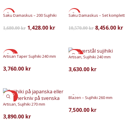
SALE
SALE
Saku Damaskus – 200 Sujihiki
Saku Damaskus – Set komplett
1,428.00
kr
8,456.00
kr
1,680.00
kr
10,570.00
kr
LÄGG TILL I VARUKORG
LÄGG TILL I VARUKORG
SOLD
SOLD
Artisan Taper Sujihiki 240 mm
Artisan, Sujihiki 240 mm
OUT
OUT
3,760.00
kr
3,630.00
kr
LÄS MER
LÄS MER
SOLD
Blazen – Sujihiki 260 mm
OUT
Artisan, Sujihiki 270 mm
7,500.00
kr
3,890.00
kr
LÄGG TILL I VARUKORG
LÄS MER