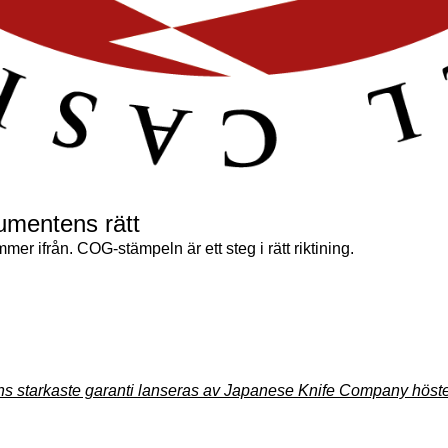
mentens rätt
mer ifrån. COG-stämpeln är ett steg i rätt riktining.
s starkaste garanti lanseras av Japanese Knife Company höst