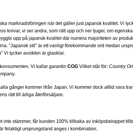
ka marknadsföringen när det gäller just japansk kvalitet. Vi tyck
ness knivar, vi ser andra, som rätt upp och ner ljuger, om egens
yggts upp på japansk kvalitet där numera majoriteten av produkt
erna. ”Japansk stil” är ett vanligt förekommande ord medan ursp
” Vi tycker avsikten är glasklar.
r konsumenten. Vi kallar garantin
COG
Vilket står för:
Country Or
Company.
e alla gånger kommer ifrån Japan. Vi kommer dock alltid vara tra
rätt till ärliga återförsäljare.
et inte stämmer, får kunden 100% tillbaka av inköpsbeloppet till
r felaktigt ursprungsland anges i kombination.