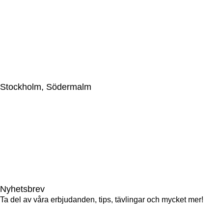
559044-2595
Upplandsgatan 57, 113 28 Stockholm, Sweden
+46(0)86633009
jkc@japaneseknifecompany.se
Stockholm, Södermalm
Japanese Knife Company Sweden AB
559044-2595
Götgatan 69, 116 46 Stockholm, Sweden
+46(0)86633009
gotgatan@japaneseknifecompany.se
Nyhetsbrev
Ta del av våra erbjudanden, tips, tävlingar och mycket mer!