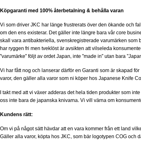
Köpgaranti med 100% återbetalning & behålla varan
Vi som driver JKC har länge frustrerats över den ökande och fals
om den ens existerar. Det gäller inte längre bara vår core busi
skall vara antibakteriella, svenskregistrerade varumärken som b
har ryggen fri men tveklöst är avsikten att vilseleda konsument
”varumärke” följt av ordet Japan, inte ”made in” utan bara ”Japan
Vi har fått nog och lanserar därför en Garanti som är skapad fö
varor, den gäller alla varor som ni köper hos Japanese Knife 
I takt med att vi växer adderas det hela tiden produkter som int
oss inte bara de japanska knivarna. Vi vill värna om konsumentens 
Kundens rätt:
Om vi på något sätt hävdar att en vara kommer från ett land vilk
Gäller alla varor, köpta hos JKC, som bär logotypen COG och dä