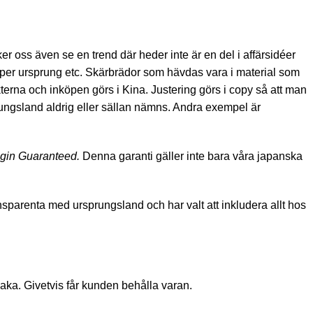
er oss även se en trend där heder inte är en del i affärsidéer
kaper ursprung etc. Skärbrädor som hävdas vara i material som
erna och inköpen görs i Kina. Justering görs i copy så att man
rungsland aldrig eller sällan nämns. Andra exempel är
igin Guaranteed.
Denna garanti gäller inte bara våra japanska
nsparenta med ursprungsland och har valt att inkludera allt hos
baka. Givetvis får kunden behålla varan.