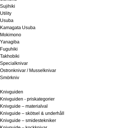
Sujihiki
Utility
Usuba
Kamagata Usuba
Mokimono
Yanagiba
Fuguhiki
Takhobiki
Specialknivar
Ostronknivar / Musselknivar
Smörkniv
Knivguiden
Knivguiden - priskategorier
Knivguide – materialval
Knivguide – skötsel & underhåll
Knivguide – smidestekniker
Knivguide – kockknivar