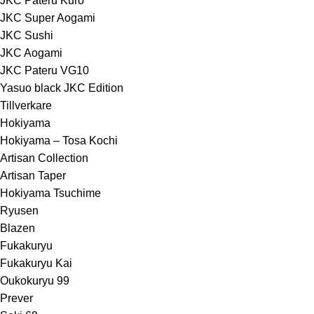
JKC Pateru Kuro
JKC Super Aogami
JKC Sushi
JKC Aogami
JKC Pateru VG10
Yasuo black JKC Edition
Tillverkare
Hokiyama
Hokiyama – Tosa Kochi
Artisan Collection
Artisan Taper
Hokiyama Tsuchime
Ryusen
Blazen
Fukakuryu
Fukakuryu Kai
Oukokuryu 99
Prever