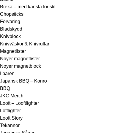
Breka – med känsla för stil
Chopsticks
Förvaring
Bladskydd
Knivblock
Knivväskor & Knivrullar
Magnetlister
Noyer magnetlister
Noyer magnetblock
I baren
Japansk BBQ – Konro
BBQ
JKC Merch
Looft – Looftlighter
Loftlighter
Looft Story
Tekannor
Japanska Sågar