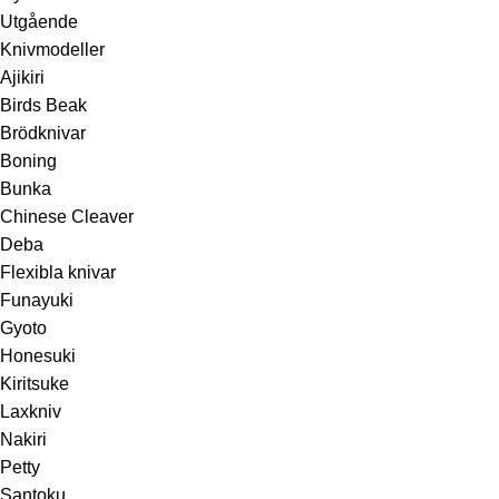
Utgående
Knivmodeller
Ajikiri
Birds Beak
Brödknivar
Boning
Bunka
Chinese Cleaver
Deba
Flexibla knivar
Funayuki
Gyoto
Honesuki
Kiritsuke
Laxkniv
Nakiri
Petty
Santoku