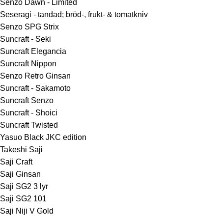
Senzo Dawn - Limited
Seseragi - tandad; bröd-, frukt- & tomatkniv
Senzo SPG Strix
Suncraft - Seki
Suncraft Elegancia
Suncraft Nippon
Senzo Retro Ginsan
Suncraft - Sakamoto
Suncraft Senzo
Suncraft - Shoici
Suncraft Twisted
Yasuo Black JKC edition
Takeshi Saji
Saji Craft
Saji Ginsan
Saji SG2 3 lyr
Saji SG2 101
Saji Niji V Gold