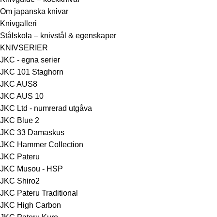
Om japanska knivar
Knivgalleri
Stålskola – knivstål & egenskaper
KNIVSERIER
JKC - egna serier
JKC 101 Staghorn
JKC AUS8
JKC AUS 10
JKC Ltd - numrerad utgåva
JKC Blue 2
JKC 33 Damaskus
JKC Hammer Collection
JKC Pateru
JKC Musou - HSP
JKC Shiro2
JKC Pateru Traditional
JKC High Carbon