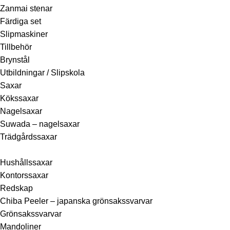
Zanmai stenar
Färdiga set
Slipmaskiner
Tillbehör
Brynstål
Utbildningar / Slipskola
Saxar
Kökssaxar
Nagelsaxar
Suwada – nagelsaxar
Trädgårdssaxar
Hushållssaxar
Kontorssaxar
Redskap
Chiba Peeler – japanska grönsakssvarvar
Grönsakssvarvar
Mandoliner