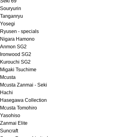
Seki 69
Souryurin
Tanganryu
Yosegi
Ryusen - specials
Nigara Hamono
Anmon SG2
Ironwood SG2
Kurouchi SG2
Migaki Tsuchime
Mcusta
Mcusta Zanmai - Seki
Hachi
Hasegawa Collection
Mcusta Tomohiro
Yasohiso
Zanmai Elite
Suncraft