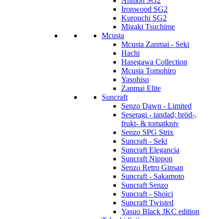
Anmon SG2
Ironwood SG2
Kurouchi SG2
Migaki Tsuchime
Mcusta
Mcusta Zanmai - Seki
Hachi
Hasegawa Collection
Mcusta Tomohiro
Yasohiso
Zanmai Elite
Suncraft
Senzo Dawn - Limited
Seseragi - tandad; bröd-,
frukt- & tomatkniv
Senzo SPG Strix
Suncraft - Seki
Suncraft Elegancia
Suncraft Nippon
Senzo Retro Ginsan
Suncraft - Sakamoto
Suncraft Senzo
Suncraft - Shoici
Suncraft Twisted
Yasuo Black JKC edition