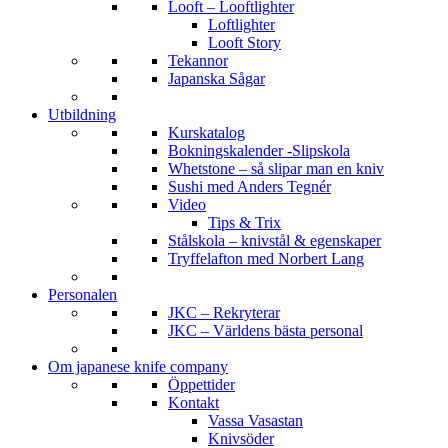
Looft – Looftlighter
Loftlighter
Looft Story
Tekannor
Japanska Sågar
Utbildning
Kurskatalog
Bokningskalender -Slipskola
Whetstone – så slipar man en kniv
Sushi med Anders Tegnér
Video
Tips & Trix
Stålskola – knivstål & egenskaper
Tryffelafton med Norbert Lang
Personalen
JKC – Rekryterar
JKC – Världens bästa personal
Om japanese knife company
Öppettider
Kontakt
Vassa Vasastan
Knivsöder