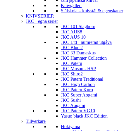
Om japanska knivar
Knivgalleri
Stålskola – knivstål & egenskaper
KNIVSERIER
JKC - egna serier
JKC 101 Staghorn
JKC AUS8
JKC AUS 10
JKC Ltd - numrerad utgåva
JKC Blue 2
JKC 33 Damaskus
JKC Hammer Collection
JKC Pateru
JKC Musou - HSP
JKC Shiro2
JKC Pateru Traditional
JKC High Carbon
JKC Pateru Kuro
JKC Super Aogami
JKC Sushi
JKC Aogami
JKC Pateru VG10
Yasuo black JKC Edition
Tillverkare
Hokiyama