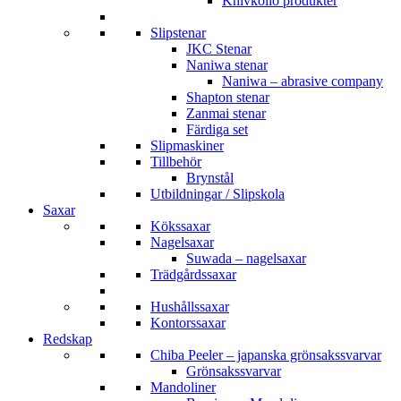
Knivkollo produkter
Slipstenar
JKC Stenar
Naniwa stenar
Naniwa – abrasive company
Shapton stenar
Zanmai stenar
Färdiga set
Slipmaskiner
Tillbehör
Brynstål
Utbildningar / Slipskola
Saxar
Kökssaxar
Nagelsaxar
Suwada – nagelsaxar
Trädgårdssaxar
Hushållssaxar
Kontorssaxar
Redskap
Chiba Peeler – japanska grönsakssvarvar
Grönsakssvarvar
Mandoliner