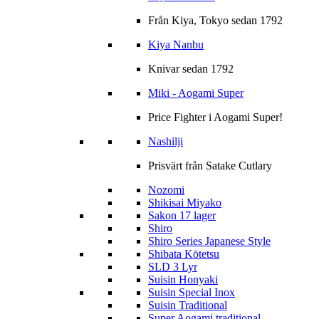
Från Kiya, Tokyo sedan 1792
Kiya Nanbu
Knivar sedan 1792
Miki - Aogami Super
Price Fighter i Aogami Super!
Nashilji
Prisvärt från Satake Cutlary
Nozomi
Shikisai Miyako
Sakon 17 lager
Shiro
Shiro Series Japanese Style
Shibata Kōtetsu
SLD 3 Lyr
Suisin Honyaki
Suisin Special Inox
Suisin Traditional
Super Aogami traditional