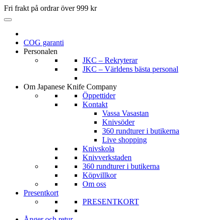
Fri frakt på ordrar över 999 kr
COG garanti
Personalen
JKC – Rekryterar
JKC – Världens bästa personal
Om Japanese Knife Company
Öppettider
Kontakt
Vassa Vasastan
Knivsöder
360 rundturer i butikerna
Live shopping
Knivskola
Knivverkstaden
360 rundturer i butikerna
Köpvillkor
Om oss
Presentkort
PRESENTKORT
Ånger och retur