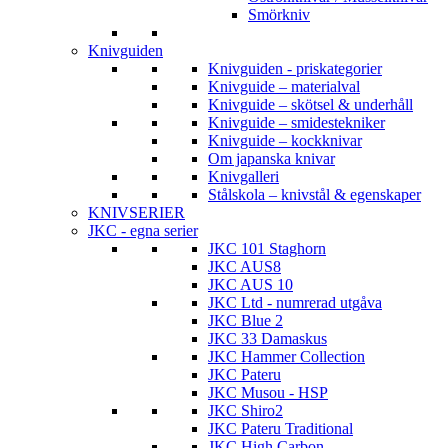
Smörkniv
Knivguiden
Knivguiden - priskategorier
Knivguide – materialval
Knivguide – skötsel & underhåll
Knivguide – smidestekniker
Knivguide – kockknivar
Om japanska knivar
Knivgalleri
Stålskola – knivstål & egenskaper
KNIVSERIER
JKC - egna serier
JKC 101 Staghorn
JKC AUS8
JKC AUS 10
JKC Ltd - numrerad utgåva
JKC Blue 2
JKC 33 Damaskus
JKC Hammer Collection
JKC Pateru
JKC Musou - HSP
JKC Shiro2
JKC Pateru Traditional
JKC High Carbon