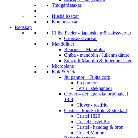
Trädgårdssaxar
Hushållssaxar
Kontorssaxar
Redskap
Chiba Peeler – japanska grönsakssvarvar
Grönsakssvarvar
Mandoliner
Benriner – Mandolin
Chiba - mandolin / Juliennskärare
Suncraft Manolin & Julienne slicer
Microplane
Kok & Stek
Jiu pannor – Fujita corp
Jiu pannor
Tetsu - stekpannor
Clover – det japanska originalet i
18-8
Clover - rostfritt
Cristel – franska kok- & stekkärl
Cristel 1826
Cristel Castel Pro
Cristel - handtag & öron
Cristel Mutine