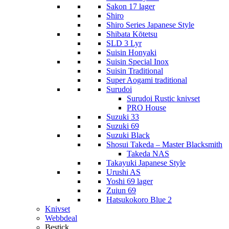
Sakon 17 lager
Shiro
Shiro Series Japanese Style
Shibata Kōtetsu
SLD 3 Lyr
Suisin Honyaki
Suisin Special Inox
Suisin Traditional
Super Aogami traditional
Surudoi
Surudoi Rustic knivset
PRO House
Suzuki 33
Suzuki 69
Suzuki Black
Shosui Takeda – Master Blacksmith
Takeda NAS
Takayuki Japanese Style
Urushi AS
Yoshi 69 lager
Zuiun 69
Hatsukokoro Blue 2
Knivset
Webbdeal
Bestick