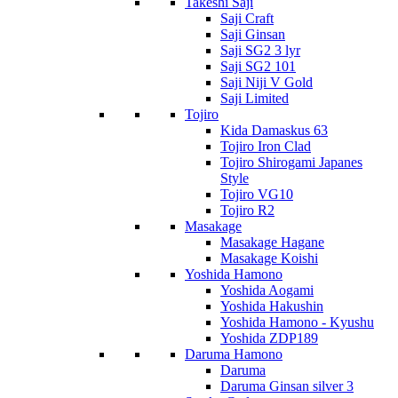
Takeshi Saji
Saji Craft
Saji Ginsan
Saji SG2 3 lyr
Saji SG2 101
Saji Niji V Gold
Saji Limited
Tojiro
Kida Damaskus 63
Tojiro Iron Clad
Tojiro Shirogami Japanes
Style
Tojiro VG10
Tojiro R2
Masakage
Masakage Hagane
Masakage Koishi
Yoshida Hamono
Yoshida Aogami
Yoshida Hakushin
Yoshida Hamono - Kyushu
Yoshida ZDP189
Daruma Hamono
Daruma
Daruma Ginsan silver 3