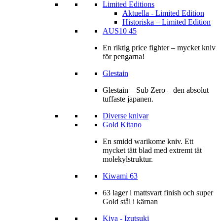
Limited Editions
Aktuella - Limited Edition
Historiska – Limited Edition
AUS10 45
En riktig price fighter – mycket kniv
för pengarna!
Glestain
Glestain – Sub Zero – den absolut
tuffaste japanen.
Diverse knivar
Gold Kitano
En smidd warikome kniv. Ett
mycket tätt blad med extremt tät
molekylstruktur.
Kiwami 63
63 lager i mattsvart finish och super
Gold stål i kärnan
Kiya - Izutsuki