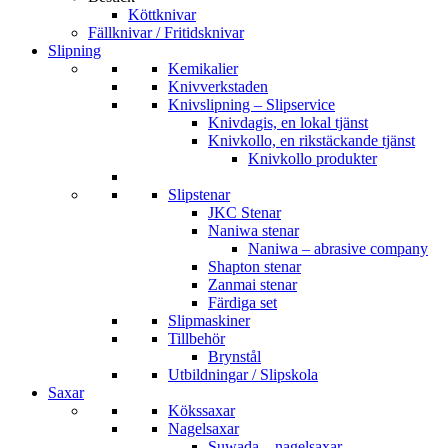
Köttknivar
Fällknivar / Fritidsknivar
Slipning
Kemikalier
Knivverkstaden
Knivslipning – Slipservice
Knivdagis, en lokal tjänst
Knivkollo, en rikstäckande tjänst
Knivkollo produkter
Slipstenar
JKC Stenar
Naniwa stenar
Naniwa – abrasive company
Shapton stenar
Zanmai stenar
Färdiga set
Slipmaskiner
Tillbehör
Brynstål
Utbildningar / Slipskola
Saxar
Kökssaxar
Nagelsaxar
Suwada – nagelsaxar