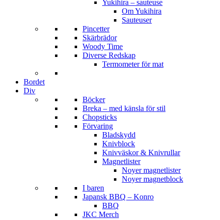
Yukihira – sauteuse
Om Yukihira
Sauteuser
Pincetter
Skärbrädor
Woody Time
Diverse Redskap
Termometer för mat
Bordet
Div
Böcker
Breka – med känsla för stil
Chopsticks
Förvaring
Bladskydd
Knivblock
Knivväskor & Knivrullar
Magnetlister
Noyer magnetlister
Noyer magnetblock
I baren
Japansk BBQ – Konro
BBQ
JKC Merch