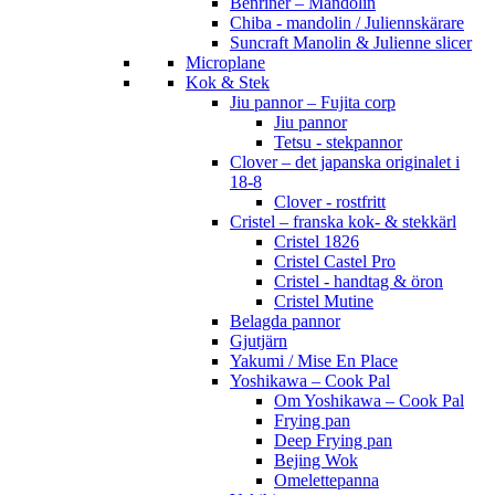
Benriner – Mandolin
Chiba - mandolin / Juliennskärare
Suncraft Manolin & Julienne slicer
Microplane
Kok & Stek
Jiu pannor – Fujita corp
Jiu pannor
Tetsu - stekpannor
Clover – det japanska originalet i
18-8
Clover - rostfritt
Cristel – franska kok- & stekkärl
Cristel 1826
Cristel Castel Pro
Cristel - handtag & öron
Cristel Mutine
Belagda pannor
Gjutjärn
Yakumi / Mise En Place
Yoshikawa – Cook Pal
Om Yoshikawa – Cook Pal
Frying pan
Deep Frying pan
Bejing Wok
Omelettepanna