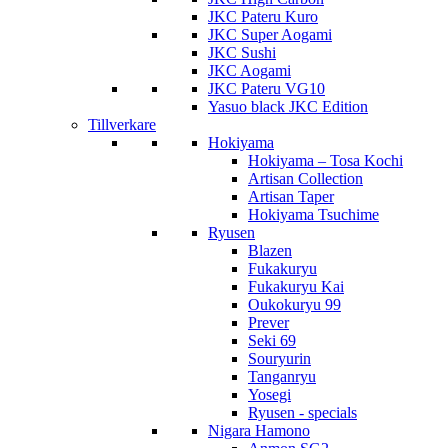
JKC Pateru Kuro
JKC Super Aogami
JKC Sushi
JKC Aogami
JKC Pateru VG10
Yasuo black JKC Edition
Tillverkare
Hokiyama
Hokiyama – Tosa Kochi
Artisan Collection
Artisan Taper
Hokiyama Tsuchime
Ryusen
Blazen
Fukakuryu
Fukakuryu Kai
Oukokuryu 99
Prever
Seki 69
Souryurin
Tanganryu
Yosegi
Ryusen - specials
Nigara Hamono