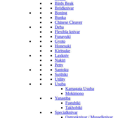
Birds Beak
Brödknivar
Boning
Bunka
Chinese Cleaver
Deba
Flexibla knivar
Funayuki
Gyoto
Honesuki
Kiritsuke
Laxkniv
Nakiri
Petty
Santoku
Sujihiki
Utility
Usuba
Kamagata Usuba
Mokimono
Yanagiba
Fuguhiki
Takhobiki
Specialknivar
Ostronknivar / Musselknivar