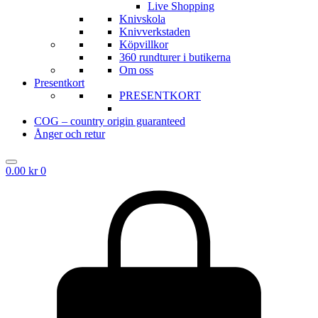
Live Shopping
Knivskola
Knivverkstaden
Köpvillkor
360 rundturer i butikerna
Om oss
Presentkort
PRESENTKORT
COG – country origin guaranteed
Ånger och retur
0.00
kr
0