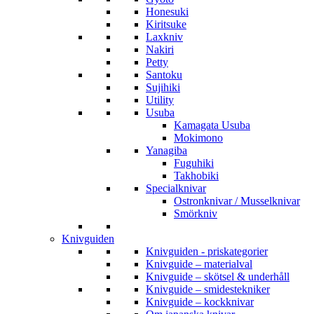
Honesuki
Kiritsuke
Laxkniv
Nakiri
Petty
Santoku
Sujihiki
Utility
Usuba
Kamagata Usuba
Mokimono
Yanagiba
Fuguhiki
Takhobiki
Specialknivar
Ostronknivar / Musselknivar
Smörkniv
Knivguiden
Knivguiden - priskategorier
Knivguide – materialval
Knivguide – skötsel & underhåll
Knivguide – smidestekniker
Knivguide – kockknivar