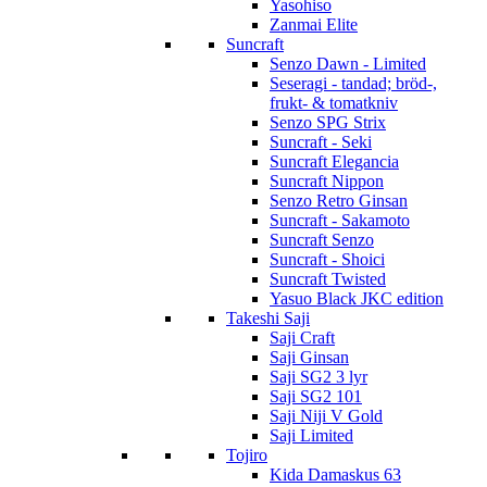
Yasohiso
Zanmai Elite
Suncraft
Senzo Dawn - Limited
Seseragi - tandad; bröd-,
frukt- & tomatkniv
Senzo SPG Strix
Suncraft - Seki
Suncraft Elegancia
Suncraft Nippon
Senzo Retro Ginsan
Suncraft - Sakamoto
Suncraft Senzo
Suncraft - Shoici
Suncraft Twisted
Yasuo Black JKC edition
Takeshi Saji
Saji Craft
Saji Ginsan
Saji SG2 3 lyr
Saji SG2 101
Saji Niji V Gold
Saji Limited
Tojiro
Kida Damaskus 63