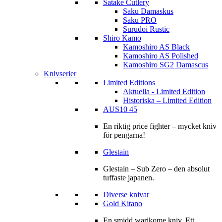
Satake Cutlery
Saku Damaskus
Saku PRO
Surudoi Rustic
Shiro Kamo
Kamoshiro AS Black
Kamoshiro AS Polished
Kamoshiro SG2 Damascus
Knivserier
Limited Editions
Aktuella - Limited Edition
Historiska – Limited Edition
AUS10 45
En riktig price fighter – mycket kniv
för pengarna!
Glestain
Glestain – Sub Zero – den absolut
tuffaste japanen.
Diverse knivar
Gold Kitano
En smidd warikome kniv. Ett