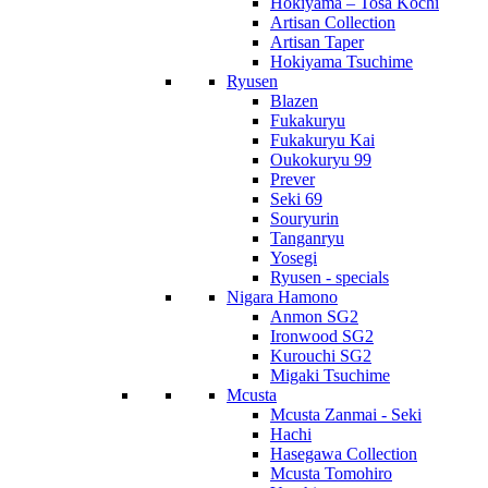
Hokiyama – Tosa Kochi
Artisan Collection
Artisan Taper
Hokiyama Tsuchime
Ryusen
Blazen
Fukakuryu
Fukakuryu Kai
Oukokuryu 99
Prever
Seki 69
Souryurin
Tanganryu
Yosegi
Ryusen - specials
Nigara Hamono
Anmon SG2
Ironwood SG2
Kurouchi SG2
Migaki Tsuchime
Mcusta
Mcusta Zanmai - Seki
Hachi
Hasegawa Collection
Mcusta Tomohiro