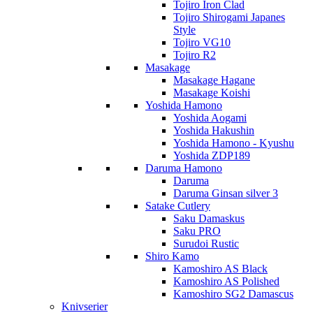
Tojiro Iron Clad
Tojiro Shirogami Japanes
Style
Tojiro VG10
Tojiro R2
Masakage
Masakage Hagane
Masakage Koishi
Yoshida Hamono
Yoshida Aogami
Yoshida Hakushin
Yoshida Hamono - Kyushu
Yoshida ZDP189
Daruma Hamono
Daruma
Daruma Ginsan silver 3
Satake Cutlery
Saku Damaskus
Saku PRO
Surudoi Rustic
Shiro Kamo
Kamoshiro AS Black
Kamoshiro AS Polished
Kamoshiro SG2 Damascus
Knivserier