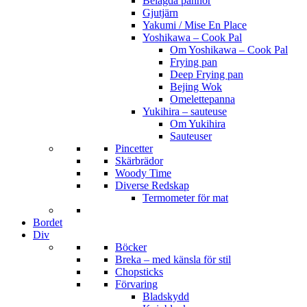
Belagda pannor
Gjutjärn
Yakumi / Mise En Place
Yoshikawa – Cook Pal
Om Yoshikawa – Cook Pal
Frying pan
Deep Frying pan
Bejing Wok
Omelettepanna
Yukihira – sauteuse
Om Yukihira
Sauteuser
Pincetter
Skärbrädor
Woody Time
Diverse Redskap
Termometer för mat
Bordet
Div
Böcker
Breka – med känsla för stil
Chopsticks
Förvaring
Bladskydd