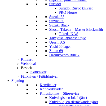
Surudoi
Surudoi Rustic knivset
PRO House
Suzuki 33
Suzuki 69
Suzuki Black
Shosui Takeda – Master Blacksmith
Takeda NAS
Takayuki Japanese Style
Urushi AS
Yoshi 69 lager
Zuiun 69
Hatsukokoro Blue 2
Knivset
Webbdeal
Bestick
Köttknivar
Fällknivar / Fritidsknivar
Slipning
Kemikalier
Knivverkstaden
Knivslipning – Slipservice
Knivdagis, en lokal tjänst
Knivkollo, en rikstäckande tjänst