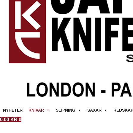
NYHETER
KNIVAR
SLIPNING
SAXAR
REDSKA
0.00
KR
0