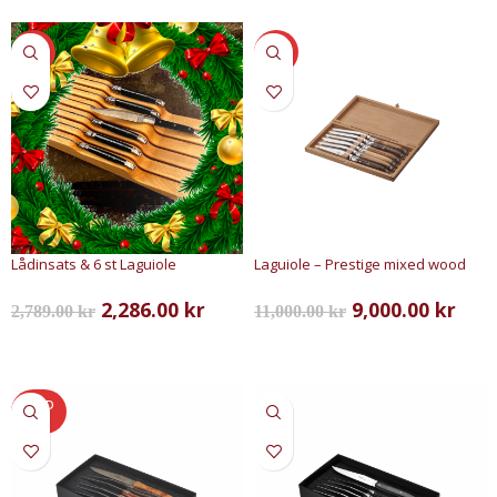
SALE
SALE
Lådinsats & 6 st Laguiole
Laguiole – Prestige mixed wood
2,286.00
kr
9,000.00
kr
2,789.00
kr
11,000.00
kr
LÄGG TILL I VARUKORG
LÄGG TILL I VARUKORG
SOLD
OUT