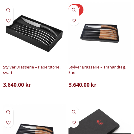
SOLD
OUT
Stylver Brasserie – Paperstone,
Stylver Brasserie – Trähandtag,
svart
Ene
3,640.00
kr
3,640.00
kr
LÄGG TILL I VARUKORG
LÄS MER