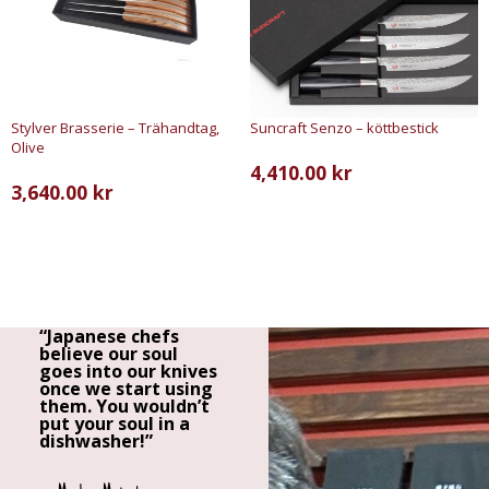
Suncraft Senzo – köttbestick
Stylver Brasserie – Trähandtag,
Olive
4,410.00
kr
3,640.00
kr
LÄGG TILL I VARUKORG
LÄGG TILL I VARUKORG
“Japanese chefs
believe our soul
goes into our knives
once we start using
them. You wouldn’t
put your soul in a
dishwasher!”