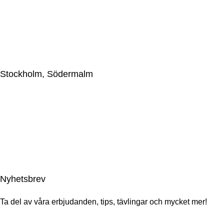
559044-2595
Upplandsgatan 57, 113 28 Stockholm, Sweden
+46(0)86633009
jkc@japaneseknifecompany.se
Stockholm, Södermalm
Japanese Knife Company Sweden AB
559044-2595
Götgatan 69, 116 46 Stockholm, Sweden
+46(0)86633009
gotgatan@japaneseknifecompany.se
Nyhetsbrev
Ta del av våra erbjudanden, tips, tävlingar och mycket mer!
Email