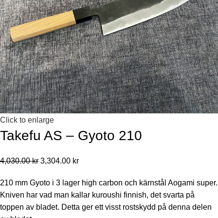
Click to enlarge
Takefu AS – Gyoto 210
4,030.00
kr
3,304.00
kr
210 mm Gyoto i 3 lager high carbon och kärnstål Aogami super.
Kniven har vad man kallar kuroushi finnish, det svarta på
toppen av bladet. Detta ger ett visst rostskydd på denna delen