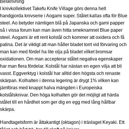
Beskrivning
I knivkollektivet Takefu Knife Village görs denna helt
handgjorda knivserie i Aogami super. Stålet kallas ofta för Blue
steel. Ao betyder nämligen blå på Japanska och gami papper
så i vissa forum kan man även hitta smeknamnet Blue paper
steel. Aogami är ett rent kolstål och kommer att oxidera och få
patina. Det är viktigt att man håller bladet torrt vid förvaring och
man kan med fördel ha lite olja på bladet vilket bromsar
oxidationen. Om man accepterar stålet negativa egenskaper
har man flera fördelar. Kolstål har nästan en egen vilja att bli
vasst. Eggverktyg i kolstål har alltid den högsta och renaste
skärpan. Kolhalten i denna legering är drygt 1% vilken kan
jämföras med knappt halva mängden i Europeiska
kolstålsknivar. Den höga kolhalten gör det möjligt att härda
stålet till en hårdhet som ger dig en egg med lång hållbar
skärpa.
Handtagetsform är åttakantigt (oktagon) i träslaget Keyaki. Ett