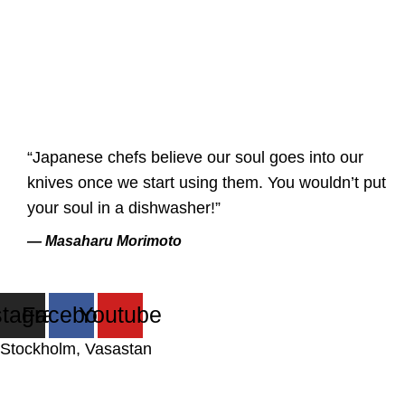
“Japanese chefs believe our soul goes into our
knives once we start using them. You wouldn’t put
your soul in a dishwasher!”
— Masaharu Morimoto
stagram
Facebook
Youtube
Stockholm, Vasastan
Japanese Knife Company Sweden AB