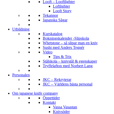
Looft – Looftlighter
Loftlighter
Looft Story
Tekannor
Japanska Sågar
Utbildning
Kurskatalog
Bokningskalender -Slipskola
Whetstone – så slipar man en kniv
Sushi med Anders Tegnér
Video
Tips & Trix
Stålskola – knivstål & egenskaper
Tryffelafton med Norbert Lang
Personalen
JKC – Rekryterar
JKC – Världens bästa personal
Om japanese knife company
Öppettider
Kontakt
Vassa Vasastan
Knivsöder