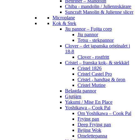
Benriner – Mandolin
Chiba - mandolin / Juliennskärare
Suncraft Manolin & Julienne slicer
Microplane
Kok & Stek
Jiu pannor – Fujita corp
Jiu pannor
Tetsu - stekpannor
Clover – det japanska originalet i
18-8
Clover - rostfritt
Cristel – franska kok- & stekkärl
Cristel 1826
Cristel Castel Pro
Cristel - handtag & öron
Cristel Mutine
Belagda pannor
Gjutjärn
Yakumi / Mise En Place
Yoshikawa – Cook Pal
Om Yoshikawa – Cook Pal
Frying pan
Deep Frying pan
Bejing Wok
Omelettepanna