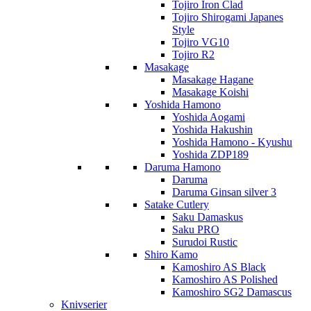
Tojiro Iron Clad
Tojiro Shirogami Japanes
Style
Tojiro VG10
Tojiro R2
Masakage
Masakage Hagane
Masakage Koishi
Yoshida Hamono
Yoshida Aogami
Yoshida Hakushin
Yoshida Hamono - Kyushu
Yoshida ZDP189
Daruma Hamono
Daruma
Daruma Ginsan silver 3
Satake Cutlery
Saku Damaskus
Saku PRO
Surudoi Rustic
Shiro Kamo
Kamoshiro AS Black
Kamoshiro AS Polished
Kamoshiro SG2 Damascus
Knivserier