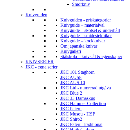
Smörkniv
Knivguiden
Knivguiden - priskategorier
Knivguide – materialval
Knivguide – skötsel & underhåll
Knivguide – smidestekniker
Knivguide – kockknivar
Om japanska knivar
Knivgalleri
Stålskola – knivstål & egenskaper
KNIVSERIER
JKC - egna serier
JKC 101 Staghorn
JKC AUS8
JKC AUS 10
JKC Ltd - numrerad utgåva
JKC Blue 2
JKC 33 Damaskus
JKC Hammer Collection
JKC Pateru
JKC Musou - HSP
JKC Shiro2
JKC Pateru Traditional
JKC High Carbon