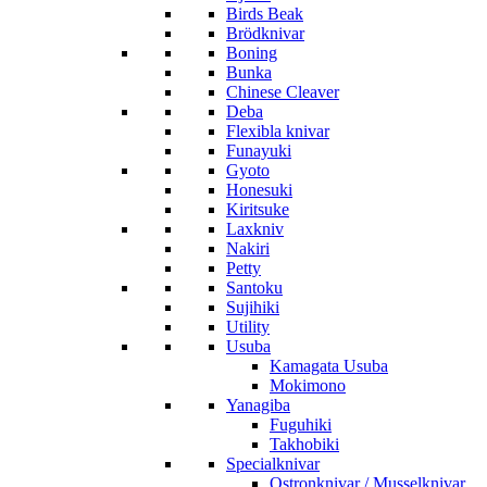
Birds Beak
Brödknivar
Boning
Bunka
Chinese Cleaver
Deba
Flexibla knivar
Funayuki
Gyoto
Honesuki
Kiritsuke
Laxkniv
Nakiri
Petty
Santoku
Sujihiki
Utility
Usuba
Kamagata Usuba
Mokimono
Yanagiba
Fuguhiki
Takhobiki
Specialknivar
Ostronknivar / Musselknivar