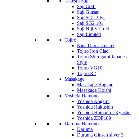
Takeshi Saji
Saji Craft
Saji Ginsan
Saji SG2 3 lyr
Saji SG2 101
Saji Niji V Gold
Saji Limited
Tojiro
Kida Damaskus 63
Tojiro Iron Clad
Tojiro Shirogami Japanes
Style
Tojiro VG10
Tojiro R2
Masakage
Masakage Hagane
Masakage Koishi
Yoshida Hamono
Yoshida Aogami
Yoshida Hakushin
Yoshida Hamono - Kyushu
Yoshida ZDP189
Daruma Hamono
Daruma
Daruma Ginsan silver 3