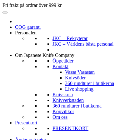
Fri frakt på ordrar över 999 kr
COG garanti
Personalen
JKC – Rekryterar
JKC – Världens bästa personal
Om Japanese Knife Company
Öppettider
Kontakt
Vassa Vasastan
Knivsöder
360 rundturer i butikerna
Live shopping
Knivskola
Knivverkstaden
360 rundturer i butikerna
Köpvillkor
Om oss
Presentkort
PRESENTKORT
Ånger och retur