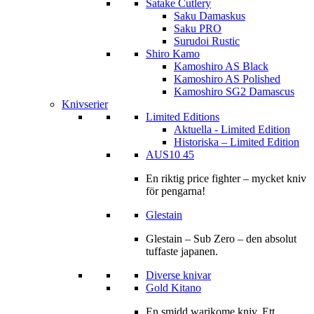
Satake Cutlery
Saku Damaskus
Saku PRO
Surudoi Rustic
Shiro Kamo
Kamoshiro AS Black
Kamoshiro AS Polished
Kamoshiro SG2 Damascus
Knivserier
Limited Editions
Aktuella - Limited Edition
Historiska – Limited Edition
AUS10 45
En riktig price fighter – mycket kniv
för pengarna!
Glestain
Glestain – Sub Zero – den absolut
tuffaste japanen.
Diverse knivar
Gold Kitano
En smidd warikome kniv. Ett