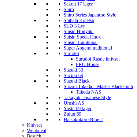
Sakon 17 lager
Shiro
Shiro Series Japanese Style
Shibata Kōtetsu
SLD 3 Lyr
Suisin Honyaki
Suisin Special Inox
Suisin Traditional
Super Aogami traditional
Surudoi
Surudoi Rustic knivset
PRO House
Suzuki 33
Suzuki 69
Suzuki Black
Shosui Takeda – Master Blacksmith
Takeda NAS
Takayuki Japanese Style
Urushi AS
Yoshi 69 lager
Zuiun 69
Hatsukokoro Blue 2
Knivset
Webbdeal
Bestick