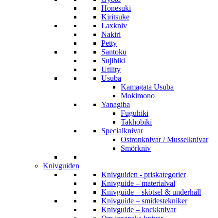
Honesuki
Kiritsuke
Laxkniv
Nakiri
Petty
Santoku
Sujihiki
Utility
Usuba
Kamagata Usuba
Mokimono
Yanagiba
Fuguhiki
Takhobiki
Specialknivar
Ostronknivar / Musselknivar
Smörkniv
Knivguiden
Knivguiden - priskategorier
Knivguide – materialval
Knivguide – skötsel & underhåll
Knivguide – smidestekniker
Knivguide – kockknivar