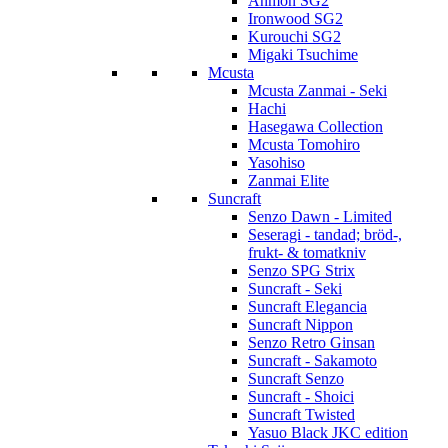
Anmon SG2
Ironwood SG2
Kurouchi SG2
Migaki Tsuchime
Mcusta
Mcusta Zanmai - Seki
Hachi
Hasegawa Collection
Mcusta Tomohiro
Yasohiso
Zanmai Elite
Suncraft
Senzo Dawn - Limited
Seseragi - tandad; bröd-,
frukt- & tomatkniv
Senzo SPG Strix
Suncraft - Seki
Suncraft Elegancia
Suncraft Nippon
Senzo Retro Ginsan
Suncraft - Sakamoto
Suncraft Senzo
Suncraft - Shoici
Suncraft Twisted
Yasuo Black JKC edition