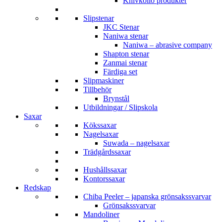
Knivkollo produkter
Slipstenar
JKC Stenar
Naniwa stenar
Naniwa – abrasive company
Shapton stenar
Zanmai stenar
Färdiga set
Slipmaskiner
Tillbehör
Brynstål
Utbildningar / Slipskola
Saxar
Kökssaxar
Nagelsaxar
Suwada – nagelsaxar
Trädgårdssaxar
Hushållssaxar
Kontorssaxar
Redskap
Chiba Peeler – japanska grönsakssvarvar
Grönsakssvarvar
Mandoliner