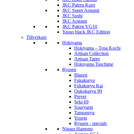
JKC Pateru Kuro
JKC Super Aogami
JKC Sushi
JKC Aogami
JKC Pateru VG10
Yasuo black JKC Edition
Tillverkare
Hokiyama
Hokiyama – Tosa Kochi
Artisan Collection
Artisan Taper
Hokiyama Tsuchime
Ryusen
Blazen
Fukakuryu
Fukakuryu Kai
Oukokuryu 99
Prever
Seki 69
Souryurin
Tanganryu
Yosegi
Ryusen - specials
Nigara Hamono