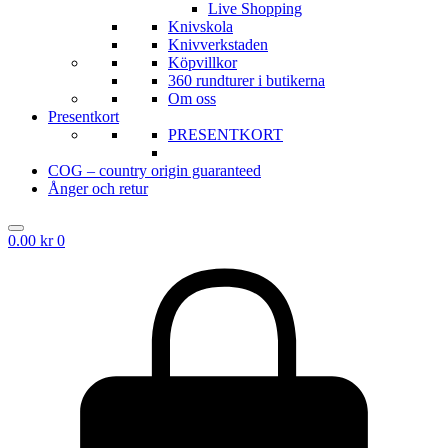
Live Shopping
Knivskola
Knivverkstaden
Köpvillkor
360 rundturer i butikerna
Om oss
Presentkort
PRESENTKORT
COG – country origin guaranteed
Ånger och retur
0.00
kr
0