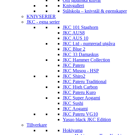
Om japanska knivar
Knivgalleri
Stålskola – knivstål & egenskaper
KNIVSERIER
JKC - egna serier
JKC 101 Staghorn
JKC AUS8
JKC AUS 10
JKC Ltd - numrerad utgåva
JKC Blue 2
JKC 33 Damaskus
JKC Hammer Collection
JKC Pateru
JKC Musou - HSP
JKC Shiro2
JKC Pateru Traditional
JKC High Carbon
JKC Pateru Kuro
JKC Super Aogami
JKC Sushi
JKC Aogami
JKC Pateru VG10
Yasuo black JKC Edition
Tillverkare
Hokiyama