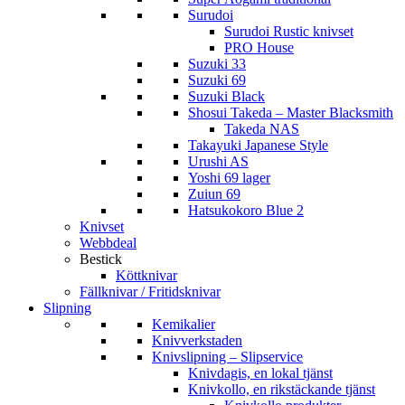
Surudoi
Surudoi Rustic knivset
PRO House
Suzuki 33
Suzuki 69
Suzuki Black
Shosui Takeda – Master Blacksmith
Takeda NAS
Takayuki Japanese Style
Urushi AS
Yoshi 69 lager
Zuiun 69
Hatsukokoro Blue 2
Knivset
Webbdeal
Bestick
Köttknivar
Fällknivar / Fritidsknivar
Slipning
Kemikalier
Knivverkstaden
Knivslipning – Slipservice
Knivdagis, en lokal tjänst
Knivkollo, en rikstäckande tjänst