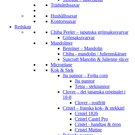
Trädgårdssaxar
Hushållssaxar
Kontorssaxar
Redskap
Chiba Peeler – japanska grönsakssvarvar
Grönsakssvarvar
Mandoliner
Benriner – Mandolin
Chiba - mandolin / Juliennskärare
Suncraft Manolin & Julienne slicer
Microplane
Kok & Stek
Jiu pannor – Fujita corp
Jiu pannor
Tetsu - stekpannor
Clover – det japanska originalet i
18-8
Clover - rostfritt
Cristel – franska kok- & stekkärl
Cristel 1826
Cristel Castel Pro
Cristel - handtag & öron
Cristel Mutine