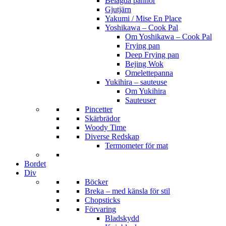
Belagda pannor
Gjutjärn
Yakumi / Mise En Place
Yoshikawa – Cook Pal
Om Yoshikawa – Cook Pal
Frying pan
Deep Frying pan
Bejing Wok
Omelettepanna
Yukihira – sauteuse
Om Yukihira
Sauteuser
Pincetter
Skärbrädor
Woody Time
Diverse Redskap
Termometer för mat
Bordet
Div
Böcker
Breka – med känsla för stil
Chopsticks
Förvaring
Bladskydd