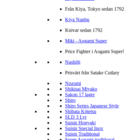
Från Kiya, Tokyo sedan 1792
Kiya Nanbu
Knivar sedan 1792
Miki - Aogami Super
Price Fighter i Aogami Super!
Nashilji
Prisvärt från Satake Cutlary
Nozomi
Shikisai Miyako
Sakon 17 lager
Shiro
Shiro Series Japanese Style
Shibata Kōtetsu
SLD 3 Lyr
Suisin Honyaki
Suisin Special Inox
Suisin Traditional
Super Aogami traditional