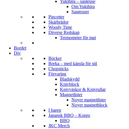
Yukihira – sauteuse
Om Yukihira
Sauteuser
Pincetter
Skärbrädor
Woody Time
Diverse Redskap
Termometer för mat
Bordet
Div
Böcker
Breka – med känsla för stil
Chopsticks
Förvaring
Bladskydd
Knivblock
Knivväskor & Knivrullar
Magnetlister
Noyer magnetlister
Noyer magnetblock
I baren
Japansk BBQ – Konro
BBQ
JKC Merch