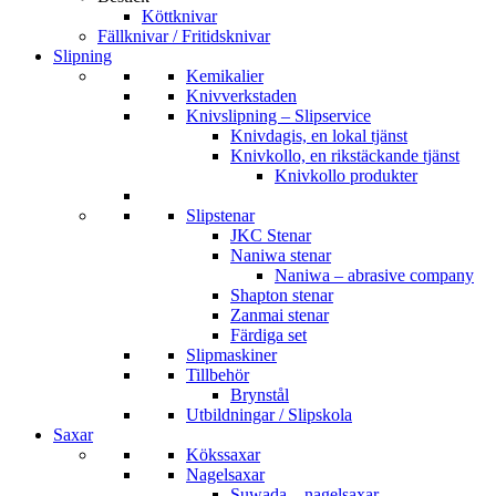
Köttknivar
Fällknivar / Fritidsknivar
Slipning
Kemikalier
Knivverkstaden
Knivslipning – Slipservice
Knivdagis, en lokal tjänst
Knivkollo, en rikstäckande tjänst
Knivkollo produkter
Slipstenar
JKC Stenar
Naniwa stenar
Naniwa – abrasive company
Shapton stenar
Zanmai stenar
Färdiga set
Slipmaskiner
Tillbehör
Brynstål
Utbildningar / Slipskola
Saxar
Kökssaxar
Nagelsaxar
Suwada – nagelsaxar