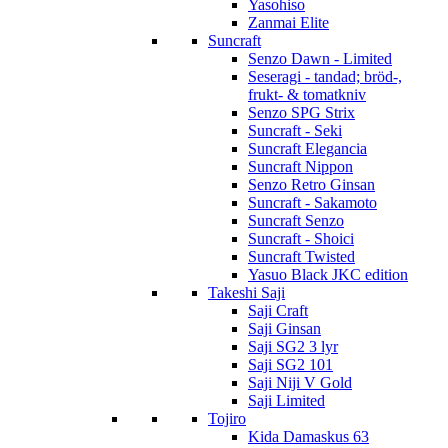
Yasohiso
Zanmai Elite
Suncraft
Senzo Dawn - Limited
Seseragi - tandad; bröd-,
frukt- & tomatkniv
Senzo SPG Strix
Suncraft - Seki
Suncraft Elegancia
Suncraft Nippon
Senzo Retro Ginsan
Suncraft - Sakamoto
Suncraft Senzo
Suncraft - Shoici
Suncraft Twisted
Yasuo Black JKC edition
Takeshi Saji
Saji Craft
Saji Ginsan
Saji SG2 3 lyr
Saji SG2 101
Saji Niji V Gold
Saji Limited
Tojiro
Kida Damaskus 63