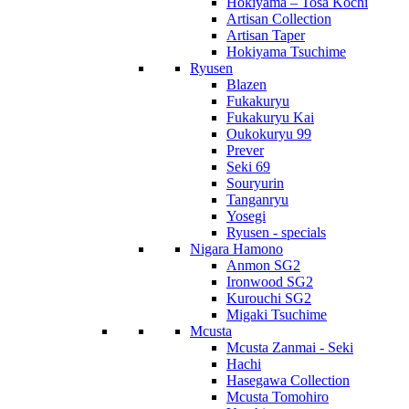
Hokiyama – Tosa Kochi
Artisan Collection
Artisan Taper
Hokiyama Tsuchime
Ryusen
Blazen
Fukakuryu
Fukakuryu Kai
Oukokuryu 99
Prever
Seki 69
Souryurin
Tanganryu
Yosegi
Ryusen - specials
Nigara Hamono
Anmon SG2
Ironwood SG2
Kurouchi SG2
Migaki Tsuchime
Mcusta
Mcusta Zanmai - Seki
Hachi
Hasegawa Collection
Mcusta Tomohiro