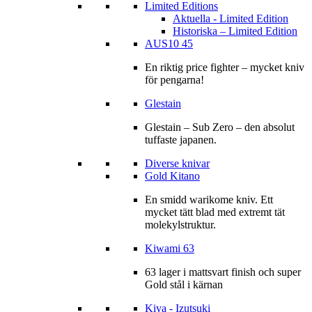
Limited Editions
Aktuella - Limited Edition
Historiska – Limited Edition
AUS10 45
En riktig price fighter – mycket kniv
för pengarna!
Glestain
Glestain – Sub Zero – den absolut
tuffaste japanen.
Diverse knivar
Gold Kitano
En smidd warikome kniv. Ett
mycket tätt blad med extremt tät
molekylstruktur.
Kiwami 63
63 lager i mattsvart finish och super
Gold stål i kärnan
Kiya - Izutsuki