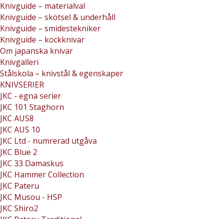
Knivguide – materialval
Knivguide – skötsel & underhåll
Knivguide – smidestekniker
Knivguide – kockknivar
Om japanska knivar
Knivgalleri
Stålskola – knivstål & egenskaper
KNIVSERIER
JKC - egna serier
JKC 101 Staghorn
JKC AUS8
JKC AUS 10
JKC Ltd - numrerad utgåva
JKC Blue 2
JKC 33 Damaskus
JKC Hammer Collection
JKC Pateru
JKC Musou - HSP
JKC Shiro2