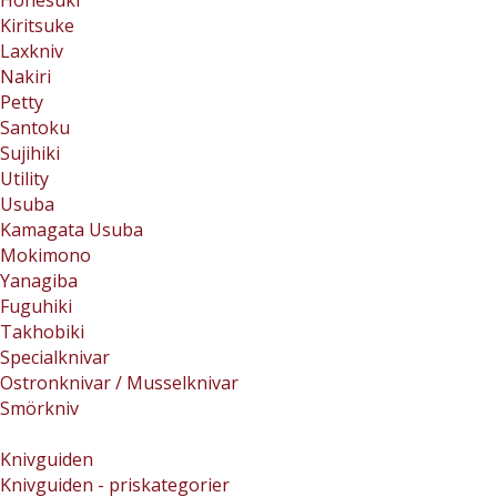
Honesuki
Kiritsuke
Laxkniv
Nakiri
Petty
Santoku
Sujihiki
Utility
Usuba
Kamagata Usuba
Mokimono
Yanagiba
Fuguhiki
Takhobiki
Specialknivar
Ostronknivar / Musselknivar
Smörkniv
Knivguiden
Knivguiden - priskategorier