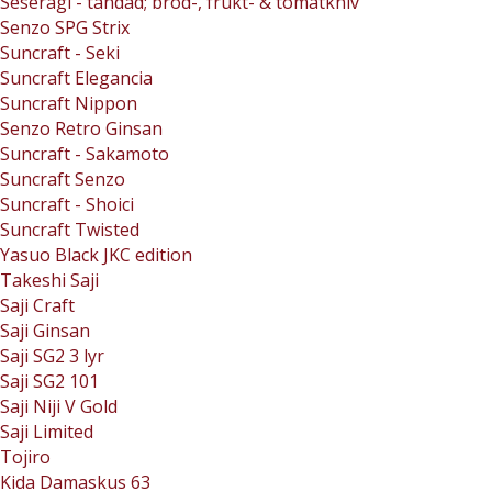
Seseragi - tandad; bröd-, frukt- & tomatkniv
Senzo SPG Strix
Suncraft - Seki
Suncraft Elegancia
Suncraft Nippon
Senzo Retro Ginsan
Suncraft - Sakamoto
Suncraft Senzo
Suncraft - Shoici
Suncraft Twisted
Yasuo Black JKC edition
Takeshi Saji
Saji Craft
Saji Ginsan
Saji SG2 3 lyr
Saji SG2 101
Saji Niji V Gold
Saji Limited
Tojiro
Kida Damaskus 63