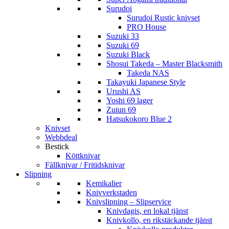
Surudoi
Surudoi Rustic knivset
PRO House
Suzuki 33
Suzuki 69
Suzuki Black
Shosui Takeda – Master Blacksmith
Takeda NAS
Takayuki Japanese Style
Urushi AS
Yoshi 69 lager
Zuiun 69
Hatsukokoro Blue 2
Knivset
Webbdeal
Bestick
Köttknivar
Fällknivar / Fritidsknivar
Slipning
Kemikalier
Knivverkstaden
Knivslipning – Slipservice
Knivdagis, en lokal tjänst
Knivkollo, en rikstäckande tjänst