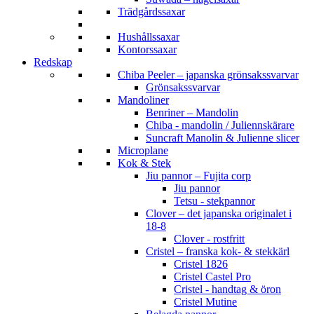
Trädgårdssaxar
Hushållssaxar
Kontorssaxar
Redskap
Chiba Peeler – japanska grönsakssvarvar
Grönsakssvarvar
Mandoliner
Benriner – Mandolin
Chiba - mandolin / Juliennskärare
Suncraft Manolin & Julienne slicer
Microplane
Kok & Stek
Jiu pannor – Fujita corp
Jiu pannor
Tetsu - stekpannor
Clover – det japanska originalet i
18-8
Clover - rostfritt
Cristel – franska kok- & stekkärl
Cristel 1826
Cristel Castel Pro
Cristel - handtag & öron
Cristel Mutine