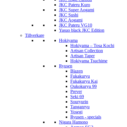
JKC Pateru Kuro
JKC Super Aogami
JKC Sushi
JKC Aogami
JKC Pateru VG10
Yasuo black JKC Edition
Tillverkare
Hokiyama
Hokiyama – Tosa Kochi
Artisan Collection
Artisan Taper
Hokiyama Tsuchime
Ryusen
Blazen
Fukakuryu
Fukakuryu Kai
Oukokuryu 99
Prever
Seki 69
Souryurin
Tanganryu
Yosegi
Ryusen - specials
Nigara Hamono