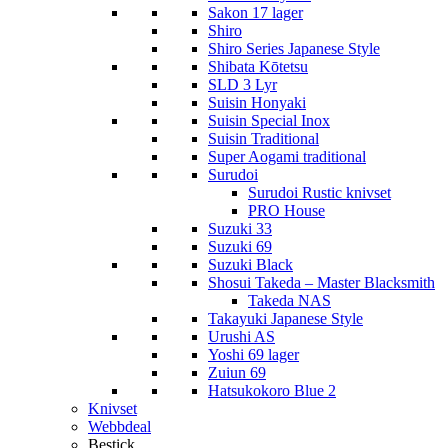
Sakon 17 lager
Shiro
Shiro Series Japanese Style
Shibata Kōtetsu
SLD 3 Lyr
Suisin Honyaki
Suisin Special Inox
Suisin Traditional
Super Aogami traditional
Surudoi
Surudoi Rustic knivset
PRO House
Suzuki 33
Suzuki 69
Suzuki Black
Shosui Takeda – Master Blacksmith
Takeda NAS
Takayuki Japanese Style
Urushi AS
Yoshi 69 lager
Zuiun 69
Hatsukokoro Blue 2
Knivset
Webbdeal
Bestick