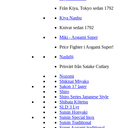
Från Kiya, Tokyo sedan 1792
Kiya Nanbu
Knivar sedan 1792
Miki - Aogami Super
Price Fighter i Aogami Super!
Nashilji
Prisvärt från Satake Cutlary
Nozomi
Shikisai Miyako
Sakon 17 lager
Shiro
Shiro Series Japanese Style
Shibata Kōtetsu
SLD 3 Lyr
Suisin Honyaki
Suisin Special Inox
Suisin Traditional
Super Aogami traditional