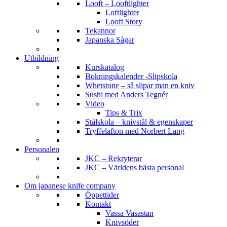
Looft – Looftlighter
Loftlighter
Looft Story
Tekannor
Japanska Sågar
Utbildning
Kurskatalog
Bokningskalender -Slipskola
Whetstone – så slipar man en kniv
Sushi med Anders Tegnér
Video
Tips & Trix
Stålskola – knivstål & egenskaper
Tryffelafton med Norbert Lang
Personalen
JKC – Rekryterar
JKC – Världens bästa personal
Om japanese knife company
Öppettider
Kontakt
Vassa Vasastan
Knivsöder