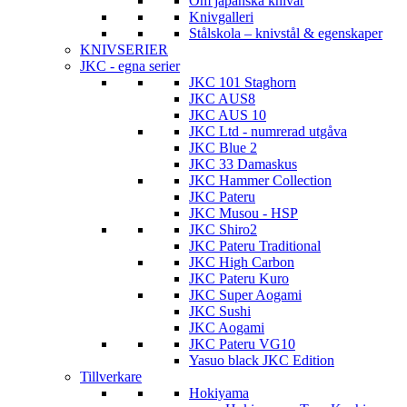
Om japanska knivar
Knivgalleri
Stålskola – knivstål & egenskaper
KNIVSERIER
JKC - egna serier
JKC 101 Staghorn
JKC AUS8
JKC AUS 10
JKC Ltd - numrerad utgåva
JKC Blue 2
JKC 33 Damaskus
JKC Hammer Collection
JKC Pateru
JKC Musou - HSP
JKC Shiro2
JKC Pateru Traditional
JKC High Carbon
JKC Pateru Kuro
JKC Super Aogami
JKC Sushi
JKC Aogami
JKC Pateru VG10
Yasuo black JKC Edition
Tillverkare
Hokiyama