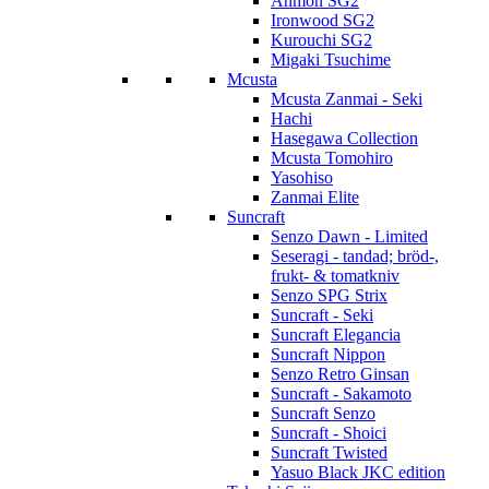
Anmon SG2
Ironwood SG2
Kurouchi SG2
Migaki Tsuchime
Mcusta
Mcusta Zanmai - Seki
Hachi
Hasegawa Collection
Mcusta Tomohiro
Yasohiso
Zanmai Elite
Suncraft
Senzo Dawn - Limited
Seseragi - tandad; bröd-,
frukt- & tomatkniv
Senzo SPG Strix
Suncraft - Seki
Suncraft Elegancia
Suncraft Nippon
Senzo Retro Ginsan
Suncraft - Sakamoto
Suncraft Senzo
Suncraft - Shoici
Suncraft Twisted
Yasuo Black JKC edition