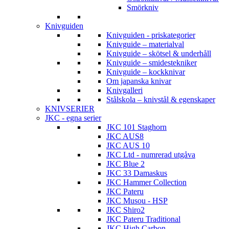
Smörkniv
Knivguiden
Knivguiden - priskategorier
Knivguide – materialval
Knivguide – skötsel & underhåll
Knivguide – smidestekniker
Knivguide – kockknivar
Om japanska knivar
Knivgalleri
Stålskola – knivstål & egenskaper
KNIVSERIER
JKC - egna serier
JKC 101 Staghorn
JKC AUS8
JKC AUS 10
JKC Ltd - numrerad utgåva
JKC Blue 2
JKC 33 Damaskus
JKC Hammer Collection
JKC Pateru
JKC Musou - HSP
JKC Shiro2
JKC Pateru Traditional
JKC High Carbon