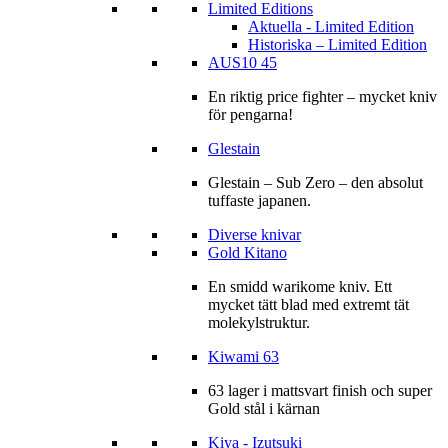
Limited Editions
Aktuella - Limited Edition
Historiska – Limited Edition
AUS10 45
En riktig price fighter – mycket kniv
för pengarna!
Glestain
Glestain – Sub Zero – den absolut
tuffaste japanen.
Diverse knivar
Gold Kitano
En smidd warikome kniv. Ett
mycket tätt blad med extremt tät
molekylstruktur.
Kiwami 63
63 lager i mattsvart finish och super
Gold stål i kärnan
Kiya - Izutsuki