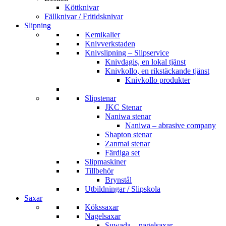
Köttknivar
Fällknivar / Fritidsknivar
Slipning
Kemikalier
Knivverkstaden
Knivslipning – Slipservice
Knivdagis, en lokal tjänst
Knivkollo, en rikstäckande tjänst
Knivkollo produkter
Slipstenar
JKC Stenar
Naniwa stenar
Naniwa – abrasive company
Shapton stenar
Zanmai stenar
Färdiga set
Slipmaskiner
Tillbehör
Brynstål
Utbildningar / Slipskola
Saxar
Kökssaxar
Nagelsaxar
Suwada – nagelsaxar