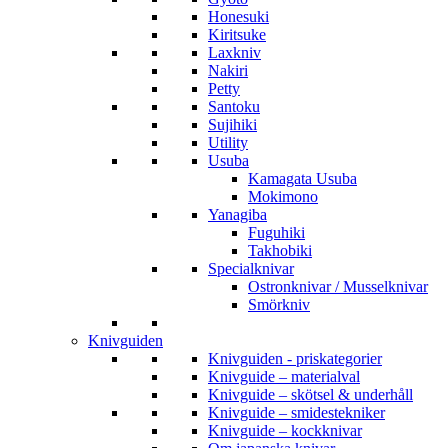
Honesuki
Kiritsuke
Laxkniv
Nakiri
Petty
Santoku
Sujihiki
Utility
Usuba
Kamagata Usuba
Mokimono
Yanagiba
Fuguhiki
Takhobiki
Specialknivar
Ostronknivar / Musselknivar
Smörkniv
Knivguiden
Knivguiden - priskategorier
Knivguide – materialval
Knivguide – skötsel & underhåll
Knivguide – smidestekniker
Knivguide – kockknivar