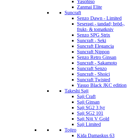
Yasohiso
Zanmai Elite
Suncraft
Senzo Dawn - Limited
Seseragi - tandad; bröd-,
frukt- & tomatkniv
Senzo SPG Strix
Suncraft - Seki
Suncraft Elegancia
Suncraft Nippon
Senzo Retro Ginsan
Suncraft - Sakamoto
Suncraft Senzo
Suncraft - Shoici
Suncraft Twisted
Yasuo Black JKC edition
Takeshi Saji
Saji Craft
Saji Ginsan
Saji SG2 3 lyr
Saji SG2 101
Saji Niji V Gold
Saji Limited
Tojiro
Kida Damaskus 63