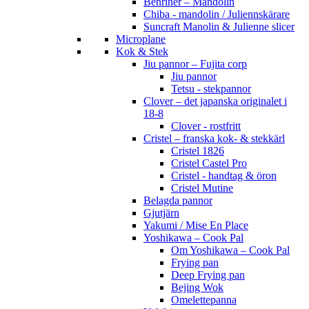
Benriner – Mandolin
Chiba - mandolin / Juliennskärare
Suncraft Manolin & Julienne slicer
Microplane
Kok & Stek
Jiu pannor – Fujita corp
Jiu pannor
Tetsu - stekpannor
Clover – det japanska originalet i
18-8
Clover - rostfritt
Cristel – franska kok- & stekkärl
Cristel 1826
Cristel Castel Pro
Cristel - handtag & öron
Cristel Mutine
Belagda pannor
Gjutjärn
Yakumi / Mise En Place
Yoshikawa – Cook Pal
Om Yoshikawa – Cook Pal
Frying pan
Deep Frying pan
Bejing Wok
Omelettepanna