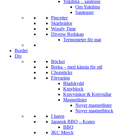
Yukihira – sauteuse
Om Yukihira
Sauteuser
Pincetter
Skärbrädor
Woody Time
Diverse Redskap
Termometer för mat
Bordet
Div
Böcker
Breka – med känsla för stil
Chopsticks
Förvaring
Bladskydd
Knivblock
Knivväskor & Knivrullar
Magnetlister
Noyer magnetlister
Noyer magnetblock
I baren
Japansk BBQ – Konro
BBQ
JKC Merch