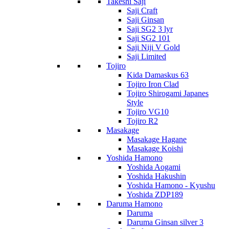
Takeshi Saji
Saji Craft
Saji Ginsan
Saji SG2 3 lyr
Saji SG2 101
Saji Niji V Gold
Saji Limited
Tojiro
Kida Damaskus 63
Tojiro Iron Clad
Tojiro Shirogami Japanes
Style
Tojiro VG10
Tojiro R2
Masakage
Masakage Hagane
Masakage Koishi
Yoshida Hamono
Yoshida Aogami
Yoshida Hakushin
Yoshida Hamono - Kyushu
Yoshida ZDP189
Daruma Hamono
Daruma
Daruma Ginsan silver 3