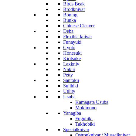
Birds Beak
Brödknivar
Boning
Bunka
Chinese Cleaver
Deba
Flexibla knivar
Funayuki
Gyoto
Honesuki
Kiritsuke
Laxkniv
Nakiri
Petty
Santoku
Sujihiki
Utility
Usuba
Kamagata Usuba
Mokimono
Yanagiba
Fuguhiki
Takhobiki
Specialknivar
Ostronknivar / Musselknivar