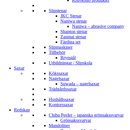
Knivkollo produkter
Slipstenar
JKC Stenar
Naniwa stenar
Naniwa – abrasive company
Shapton stenar
Zanmai stenar
Färdiga set
Slipmaskiner
Tillbehör
Brynstål
Utbildningar / Slipskola
Saxar
Kökssaxar
Nagelsaxar
Suwada – nagelsaxar
Trädgårdssaxar
Hushållssaxar
Kontorssaxar
Redskap
Chiba Peeler – japanska grönsakssvarvar
Grönsakssvarvar
Mandoliner