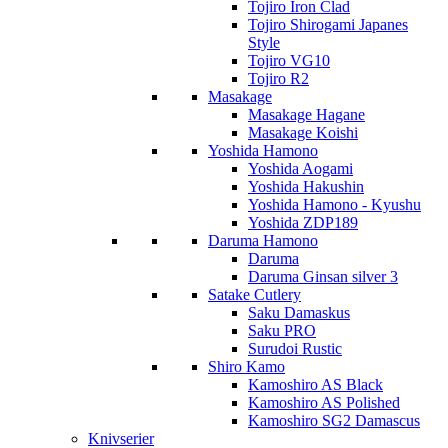
Tojiro Iron Clad
Tojiro Shirogami Japanes
Style
Tojiro VG10
Tojiro R2
Masakage
Masakage Hagane
Masakage Koishi
Yoshida Hamono
Yoshida Aogami
Yoshida Hakushin
Yoshida Hamono - Kyushu
Yoshida ZDP189
Daruma Hamono
Daruma
Daruma Ginsan silver 3
Satake Cutlery
Saku Damaskus
Saku PRO
Surudoi Rustic
Shiro Kamo
Kamoshiro AS Black
Kamoshiro AS Polished
Kamoshiro SG2 Damascus
Knivserier