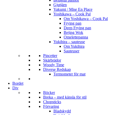
Belagda pannor
Gjutjärn
Yakumi / Mise En Place
Yoshikawa – Cook Pal
Om Yoshikawa – Cook Pal
Frying pan
Deep Frying pan
Bejing Wok
Omelettepanna
Yukihira – sauteuse
Om Yukihira
Sauteuser
Pincetter
Skärbrädor
Woody Time
Diverse Redskap
Termometer för mat
Bordet
Div
Böcker
Breka – med känsla för stil
Chopsticks
Förvaring
Bladskydd