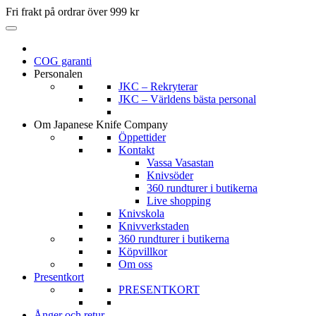
Fri frakt på ordrar över 999 kr
COG garanti
Personalen
JKC – Rekryterar
JKC – Världens bästa personal
Om Japanese Knife Company
Öppettider
Kontakt
Vassa Vasastan
Knivsöder
360 rundturer i butikerna
Live shopping
Knivskola
Knivverkstaden
360 rundturer i butikerna
Köpvillkor
Om oss
Presentkort
PRESENTKORT
Ånger och retur