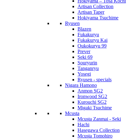
Hokiyama – Tosa Kochi
Artisan Collection
Artisan Taper
Hokiyama Tsuchime
Ryusen
Blazen
Fukakuryu
Fukakuryu Kai
Oukokuryu 99
Prever
Seki 69
Souryurin
Tanganryu
Yosegi
Ryusen - specials
Nigara Hamono
Anmon SG2
Ironwood SG2
Kurouchi SG2
Migaki Tsuchime
Mcusta
Mcusta Zanmai - Seki
Hachi
Hasegawa Collection
Mcusta Tomohiro