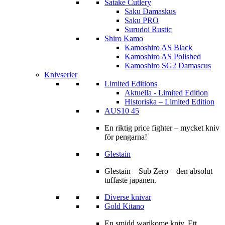
Satake Cutlery
Saku Damaskus
Saku PRO
Surudoi Rustic
Shiro Kamo
Kamoshiro AS Black
Kamoshiro AS Polished
Kamoshiro SG2 Damascus
Knivserier
Limited Editions
Aktuella - Limited Edition
Historiska – Limited Edition
AUS10 45
En riktig price fighter – mycket kniv
för pengarna!
Glestain
Glestain – Sub Zero – den absolut
tuffaste japanen.
Diverse knivar
Gold Kitano
En smidd warikome kniv. Ett