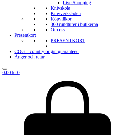
Live Shopping
Knivskola
Knivverkstaden
Köpvillkor
360 rundturer i butikerna
Om oss
Presentkort
PRESENTKORT
COG – country origin guaranteed
Ånger och retur
0.00
kr
0