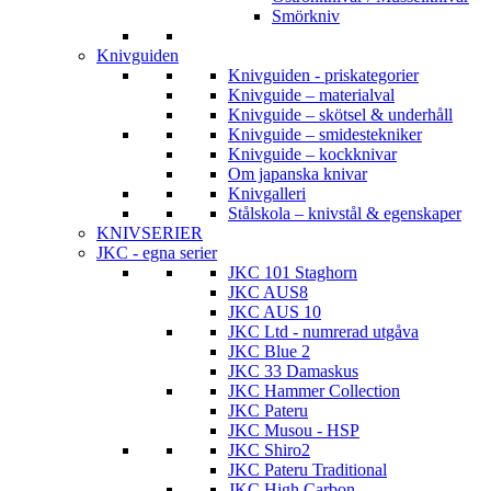
Smörkniv
Knivguiden
Knivguiden - priskategorier
Knivguide – materialval
Knivguide – skötsel & underhåll
Knivguide – smidestekniker
Knivguide – kockknivar
Om japanska knivar
Knivgalleri
Stålskola – knivstål & egenskaper
KNIVSERIER
JKC - egna serier
JKC 101 Staghorn
JKC AUS8
JKC AUS 10
JKC Ltd - numrerad utgåva
JKC Blue 2
JKC 33 Damaskus
JKC Hammer Collection
JKC Pateru
JKC Musou - HSP
JKC Shiro2
JKC Pateru Traditional
JKC High Carbon