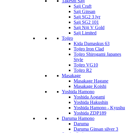
Takeshi Saji
Saji Craft
Saji Ginsan
Saji SG2 3 lyr
Saji SG2 101
Saji Niji V Gold
Saji Limited
Tojiro
Kida Damaskus 63
Tojiro Iron Clad
Tojiro Shirogami Japanes
Style
Tojiro VG10
Tojiro R2
Masakage
Masakage Hagane
Masakage Koishi
Yoshida Hamono
Yoshida Aogami
Yoshida Hakushin
Yoshida Hamono - Kyushu
Yoshida ZDP189
Daruma Hamono
Daruma
Daruma Ginsan silver 3