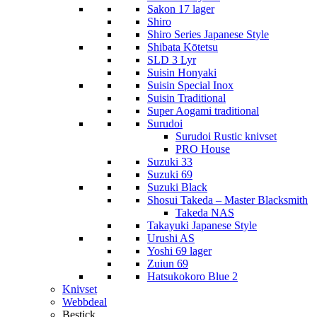
Sakon 17 lager
Shiro
Shiro Series Japanese Style
Shibata Kōtetsu
SLD 3 Lyr
Suisin Honyaki
Suisin Special Inox
Suisin Traditional
Super Aogami traditional
Surudoi
Surudoi Rustic knivset
PRO House
Suzuki 33
Suzuki 69
Suzuki Black
Shosui Takeda – Master Blacksmith
Takeda NAS
Takayuki Japanese Style
Urushi AS
Yoshi 69 lager
Zuiun 69
Hatsukokoro Blue 2
Knivset
Webbdeal
Bestick