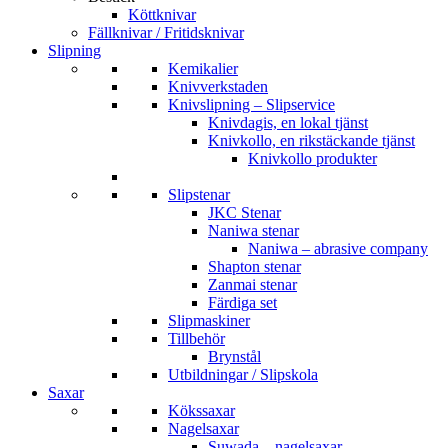
Köttknivar
Fällknivar / Fritidsknivar
Slipning
Kemikalier
Knivverkstaden
Knivslipning – Slipservice
Knivdagis, en lokal tjänst
Knivkollo, en rikstäckande tjänst
Knivkollo produkter
Slipstenar
JKC Stenar
Naniwa stenar
Naniwa – abrasive company
Shapton stenar
Zanmai stenar
Färdiga set
Slipmaskiner
Tillbehör
Brynstål
Utbildningar / Slipskola
Saxar
Kökssaxar
Nagelsaxar
Suwada – nagelsaxar