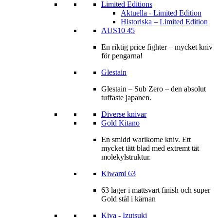
Limited Editions
Aktuella - Limited Edition
Historiska – Limited Edition
AUS10 45
En riktig price fighter – mycket kniv
för pengarna!
Glestain
Glestain – Sub Zero – den absolut
tuffaste japanen.
Diverse knivar
Gold Kitano
En smidd warikome kniv. Ett
mycket tätt blad med extremt tät
molekylstruktur.
Kiwami 63
63 lager i mattsvart finish och super
Gold stål i kärnan
Kiya - Izutsuki