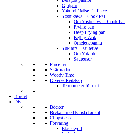
Belagda pannor
Gjutjärn
Yakumi / Mise En Place
Yoshikawa – Cook Pal
Om Yoshikawa – Cook Pal
Frying pan
Deep Frying pan
Bejing Wok
Omelettepanna
Yukihira – sauteuse
Om Yukihira
Sauteuser
Pincetter
Skärbrädor
Woody Time
Diverse Redskap
Termometer för mat
Bordet
Div
Böcker
Breka – med känsla för stil
Chopsticks
Förvaring
Bladskydd