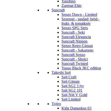
Yasohiso
Zanmai Elite
Suncraft
Senzo Dawn - Limited
Seseragi - tandad; bröd-,
frukt- & tomatkniv
Senzo SPG Strix
Suncraft - Seki
Suncraft Elegancia
Suncraft Nippon
Senzo Retro Ginsan
Suncraft - Sakamoto
Suncraft Senzo
Suncraft - Shoici
Suncraft Twisted
Yasuo Black JKC edition
Takeshi Saji
Saji Craft
Saji Ginsan
Saji SG2 3 lyr
Saji SG2 101
Saji Niji V Gold
Saji Limited
Tojiro
Kida Damaskus 63