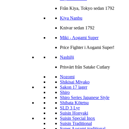
Från Kiya, Tokyo sedan 1792
Kiya Nanbu
Knivar sedan 1792
Miki - Aogami Super
Price Fighter i Aogami Super!
Nashilji
Prisvärt från Satake Cutlary
Nozomi
Shikisai Miyako
Sakon 17 lager
Shiro
Shiro Series Japanese Style
Shibata Kōtetsu
SLD 3 Lyr
Suisin Honyaki
Suisin Special Inox
Suisin Traditional
Super Aogami traditional