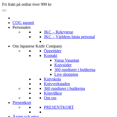
Fri frakt på ordrar över 999 kr
COG garanti
Personalen
JKC – Rekryterar
JKC – Världens bästa personal
Om Japanese Knife Company
Öppettider
Kontakt
Vassa Vasastan
Knivsöder
360 rundturer i butikerna
Live shopping
Knivskola
Knivverkstaden
360 rundturer i butikerna
Köpvillkor
Om oss
Presentkort
PRESENTKORT
Ånger och retur