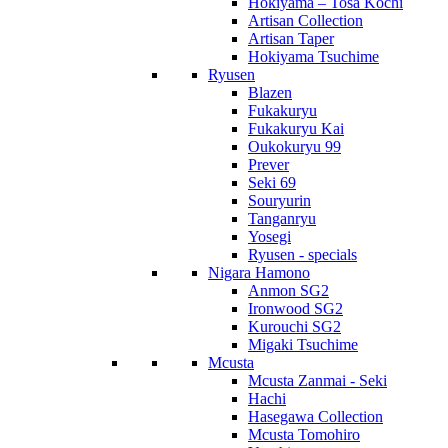
Hokiyama – Tosa Kochi
Artisan Collection
Artisan Taper
Hokiyama Tsuchime
Ryusen
Blazen
Fukakuryu
Fukakuryu Kai
Oukokuryu 99
Prever
Seki 69
Souryurin
Tanganryu
Yosegi
Ryusen - specials
Nigara Hamono
Anmon SG2
Ironwood SG2
Kurouchi SG2
Migaki Tsuchime
Mcusta
Mcusta Zanmai - Seki
Hachi
Hasegawa Collection
Mcusta Tomohiro