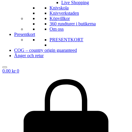
Live Shopping
Knivskola
Knivverkstaden
Köpvillkor
360 rundturer i butikerna
Om oss
Presentkort
PRESENTKORT
COG – country origin guaranteed
Ånger och retur
0.00
kr
0