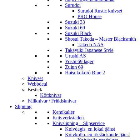
Surudoi
Surudoi Rustic knivset
PRO House
Suzuki 33
Suzuki 69
Suzuki Black
Shosui Takeda – Master Blacksmith
Takeda NAS
Takayuki Japanese Style
Urushi AS
Yoshi 69 lager
Zuiun 69
Hatsukokoro Blue 2
Knivset
Webbdeal
Bestick
Köttknivar
Fällknivar / Fritidsknivar
Slipning
Kemikalier
Knivverkstaden
Knivslipning – Slipservice
Knivdagis, en lokal tjänst
Knivkollo, en rikstäckande tjänst