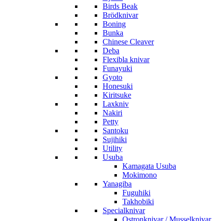
Birds Beak
Brödknivar
Boning
Bunka
Chinese Cleaver
Deba
Flexibla knivar
Funayuki
Gyoto
Honesuki
Kiritsuke
Laxkniv
Nakiri
Petty
Santoku
Sujihiki
Utility
Usuba
Kamagata Usuba
Mokimono
Yanagiba
Fuguhiki
Takhobiki
Specialknivar
Ostronknivar / Musselknivar