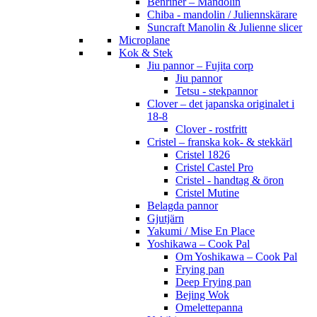
Benriner – Mandolin
Chiba - mandolin / Juliennskärare
Suncraft Manolin & Julienne slicer
Microplane
Kok & Stek
Jiu pannor – Fujita corp
Jiu pannor
Tetsu - stekpannor
Clover – det japanska originalet i
18-8
Clover - rostfritt
Cristel – franska kok- & stekkärl
Cristel 1826
Cristel Castel Pro
Cristel - handtag & öron
Cristel Mutine
Belagda pannor
Gjutjärn
Yakumi / Mise En Place
Yoshikawa – Cook Pal
Om Yoshikawa – Cook Pal
Frying pan
Deep Frying pan
Bejing Wok
Omelettepanna