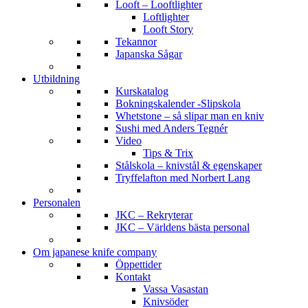
Looft – Looftlighter
Loftlighter
Looft Story
Tekannor
Japanska Sågar
Utbildning
Kurskatalog
Bokningskalender -Slipskola
Whetstone – så slipar man en kniv
Sushi med Anders Tegnér
Video
Tips & Trix
Stålskola – knivstål & egenskaper
Tryffelafton med Norbert Lang
Personalen
JKC – Rekryterar
JKC – Världens bästa personal
Om japanese knife company
Öppettider
Kontakt
Vassa Vasastan
Knivsöder