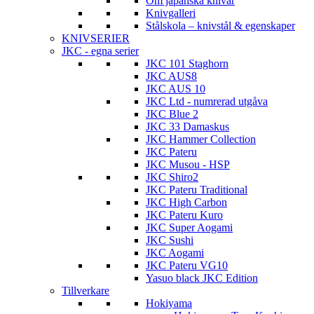
Om japanska knivar
Knivgalleri
Stålskola – knivstål & egenskaper
KNIVSERIER
JKC - egna serier
JKC 101 Staghorn
JKC AUS8
JKC AUS 10
JKC Ltd - numrerad utgåva
JKC Blue 2
JKC 33 Damaskus
JKC Hammer Collection
JKC Pateru
JKC Musou - HSP
JKC Shiro2
JKC Pateru Traditional
JKC High Carbon
JKC Pateru Kuro
JKC Super Aogami
JKC Sushi
JKC Aogami
JKC Pateru VG10
Yasuo black JKC Edition
Tillverkare
Hokiyama