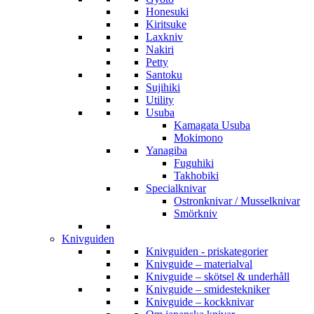
Honesuki
Kiritsuke
Laxkniv
Nakiri
Petty
Santoku
Sujihiki
Utility
Usuba
Kamagata Usuba
Mokimono
Yanagiba
Fuguhiki
Takhobiki
Specialknivar
Ostronknivar / Musselknivar
Smörkniv
Knivguiden
Knivguiden - priskategorier
Knivguide – materialval
Knivguide – skötsel & underhåll
Knivguide – smidestekniker
Knivguide – kockknivar