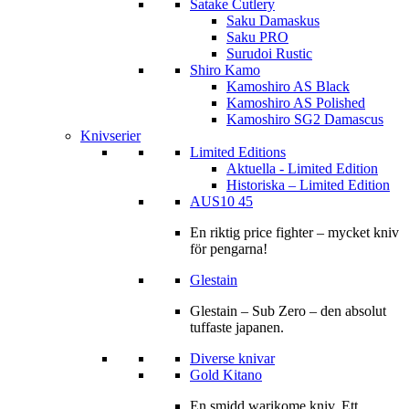
Satake Cutlery
Saku Damaskus
Saku PRO
Surudoi Rustic
Shiro Kamo
Kamoshiro AS Black
Kamoshiro AS Polished
Kamoshiro SG2 Damascus
Knivserier
Limited Editions
Aktuella - Limited Edition
Historiska – Limited Edition
AUS10 45
En riktig price fighter – mycket kniv
för pengarna!
Glestain
Glestain – Sub Zero – den absolut
tuffaste japanen.
Diverse knivar
Gold Kitano
En smidd warikome kniv. Ett