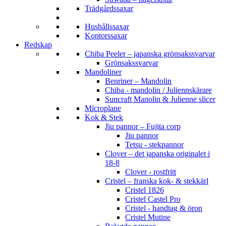
Trädgårdssaxar
Hushållssaxar
Kontorssaxar
Redskap
Chiba Peeler – japanska grönsakssvarvar
Grönsakssvarvar
Mandoliner
Benriner – Mandolin
Chiba - mandolin / Juliennskärare
Suncraft Manolin & Julienne slicer
Microplane
Kok & Stek
Jiu pannor – Fujita corp
Jiu pannor
Tetsu - stekpannor
Clover – det japanska originalet i
18-8
Clover - rostfritt
Cristel – franska kok- & stekkärl
Cristel 1826
Cristel Castel Pro
Cristel - handtag & öron
Cristel Mutine