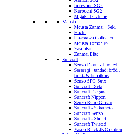
Anmon SG2
Ironwood SG2
Kurouchi SG2
Migaki Tsuchime
Mcusta
Mcusta Zanmai - Seki
Hachi
Hasegawa Collection
Mcusta Tomohiro
Yasohiso
Zanmai Elite
Suncraft
Senzo Dawn - Limited
Seseragi - tandad; bröd-,
frukt- & tomatkniv
Senzo SPG Strix
Suncraft - Seki
Suncraft Elegancia
Suncraft Nippon
Senzo Retro Ginsan
Suncraft - Sakamoto
Suncraft Senzo
Suncraft - Shoici
Suncraft Twisted
Yasuo Black JKC edition