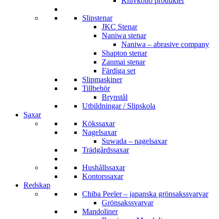
Knivkollo produkter
Slipstenar
JKC Stenar
Naniwa stenar
Naniwa – abrasive company
Shapton stenar
Zanmai stenar
Färdiga set
Slipmaskiner
Tillbehör
Brynstål
Utbildningar / Slipskola
Saxar
Kökssaxar
Nagelsaxar
Suwada – nagelsaxar
Trädgårdssaxar
Hushållssaxar
Kontorssaxar
Redskap
Chiba Peeler – japanska grönsakssvarvar
Grönsakssvarvar
Mandoliner