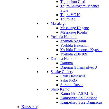
Tojiro Iron Clad
Tojiro Shirogami Japanes
Style
Tojiro VG10
Tojiro R2
Masakage
Masakage Hagane
Masakage Koishi
Yoshida Hamono
Yoshida Aogami
Yoshida Hakushin
Yoshida Hamono - Kyushu
Yoshida ZDP189
Daruma Hamono
Daruma
Daruma Ginsan silver 3
Satake Cutlery
Saku Damaskus
Saku PRO
Surudoi Rustic
Shiro Kamo
Kamoshiro AS Black
Kamoshiro AS Polished
Kamoshiro SG2 Damascus
Knivserier