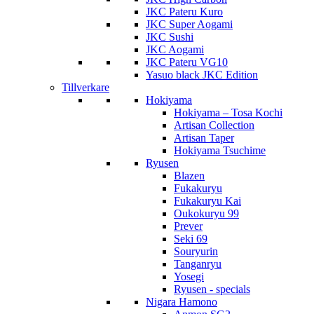
JKC Pateru Kuro
JKC Super Aogami
JKC Sushi
JKC Aogami
JKC Pateru VG10
Yasuo black JKC Edition
Tillverkare
Hokiyama
Hokiyama – Tosa Kochi
Artisan Collection
Artisan Taper
Hokiyama Tsuchime
Ryusen
Blazen
Fukakuryu
Fukakuryu Kai
Oukokuryu 99
Prever
Seki 69
Souryurin
Tanganryu
Yosegi
Ryusen - specials
Nigara Hamono