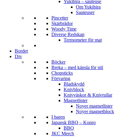
Yukihira – sauteuse
Om Yukihira
Sauteuser
Pincetter
Skärbrädor
Woody Time
Diverse Redskap
Termometer för mat
Bordet
Div
Böcker
Breka – med känsla för stil
Chopsticks
Förvaring
Bladskydd
Knivblock
Knivväskor & Knivrullar
Magnetlister
Noyer magnetlister
Noyer magnetblock
I baren
Japansk BBQ – Konro
BBQ
JKC Merch